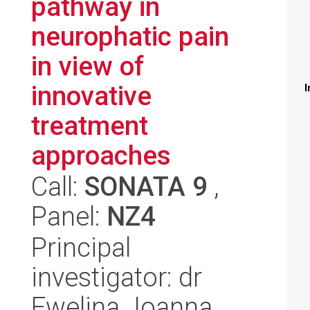
pathway in
neurophatic pain
in view of
innovative
I
treatment
approaches
Call:
SONATA 9
,
Panel:
NZ4
Principal
investigator: dr
Ewelina Joanna