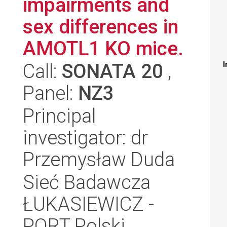
impairments and
sex differences in
AMOTL1 KO mice.
Call:
SONATA 20
,
I
Panel:
NZ3
Principal
investigator: dr
Przemysław Duda
Sieć Badawcza
ŁUKASIEWICZ -
PORT Polski