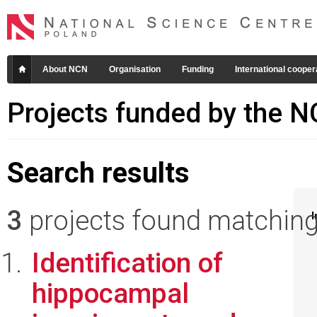
About NCN
Organisation
Funding
International cooper
Projects funded by the 
Search results
3
projects found matching 
I
Identification of
hippocampal