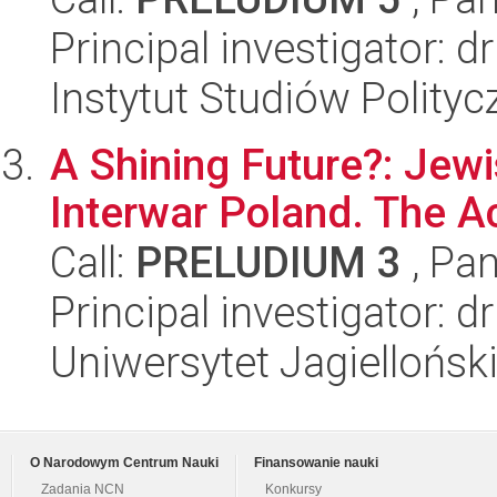
Principal investigator: 
Instytut Studiów Polity
A Shining Future?: Jew
Interwar Poland. The Ac
Call:
PRELUDIUM 3
, Pan
Principal investigator:
Uniwersytet Jagielloński
O Narodowym Centrum Nauki
Finansowanie nauki
Zadania NCN
Konkursy