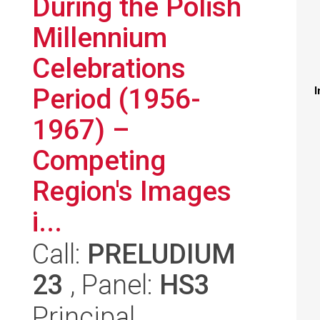
During the Polish
Millennium
Celebrations
Period (1956-
I
1967) –
Competing
Region's Images
i...
Call:
PRELUDIUM
23
, Panel:
HS3
Principal