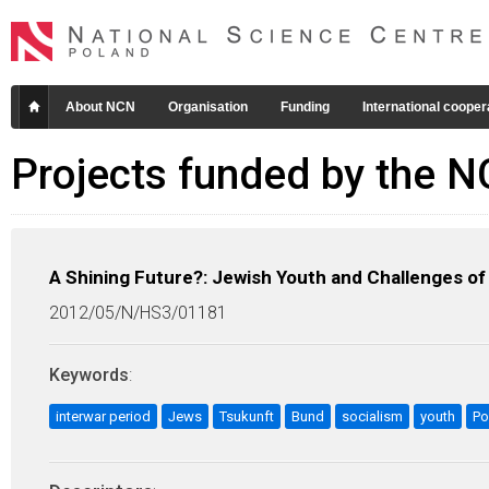
About NCN
Organisation
Funding
International cooper
Projects funded by the 
A Shining Future?: Jewish Youth and Challenges of 
2012/05/N/HS3/01181
Keywords
:
interwar period
Jews
Tsukunft
Bund
socialism
youth
Po