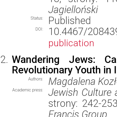
Jagielloński
Published
Status:
10.4467/20843
DOI:
publication
Wandering Jews: Ca
Revolutionary Youth in 
Magdalena Koz
Authors:
Jewish Culture 
Academic press:
strony: 242-25
Francis Group