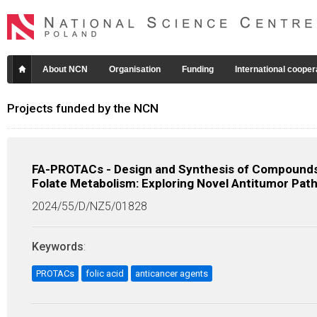
About NCN
Organisation
Funding
International cooper
Projects funded by the NCN
FA-PROTACs - Design and Synthesis of Compounds B
Folate Metabolism: Exploring Novel Antitumor Pat
2024/55/D/NZ5/01828
Keywords
:
PROTACs
folic acid
anticancer agents