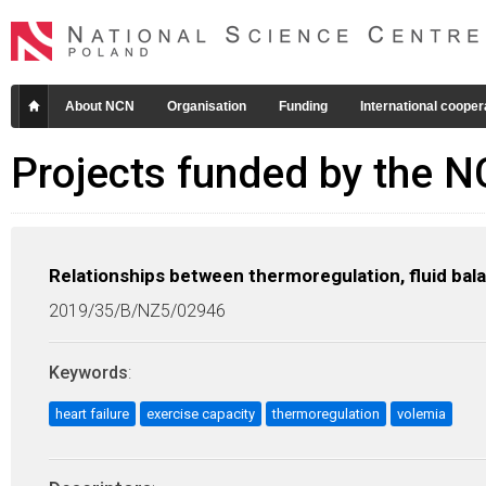
About NCN
Organisation
Funding
International cooper
Projects funded by the 
Relationships between thermoregulation, fluid bala
2019/35/B/NZ5/02946
Keywords
:
heart failure
exercise capacity
thermoregulation
volemia