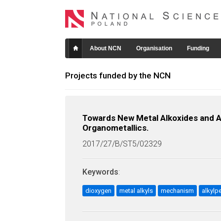
About NCN
Organisation
Funding
Projects funded by the NCN
Towards New Metal Alkoxides and Al
Organometallics.
2017/27/B/ST5/02329
Keywords
:
dioxygen
metal alkyls
mechanism
alkylp