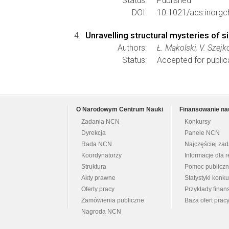
Status:
Published
DOI:
10.1021/acs.inorg
Unravelling structural mysteries of 
Authors:
Ł. Mąkolski, V. Szejk
Status:
Accepted for public
O Narodowym Centrum Nauki
Finansowanie na
Zadania NCN
Konkursy
Dyrekcja
Panele NCN
Rada NCN
Najczęściej za
Koordynatorzy
Informacje dla r
Struktura
Pomoc publicz
Akty prawne
Statystyki konk
Oferty pracy
Przykłady fina
Zamówienia publiczne
Baza ofert prac
Nagroda NCN