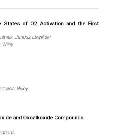
 States of O2 Activation and the First
puśniak, Janusz Lewiński
:
Wiley
Wydawca:
Wiley
peroxide and Oxoalkoxide Compounds
cations