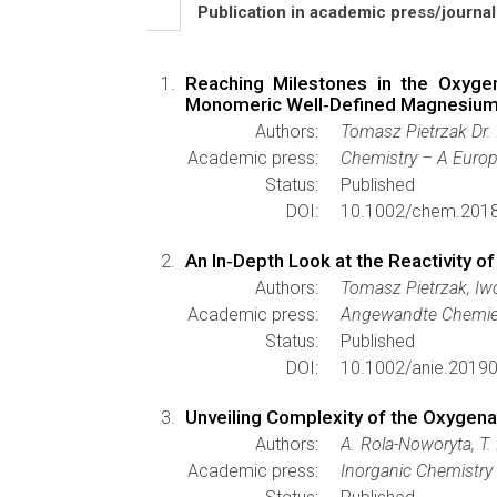
Publication in academic press/journa
Reaching Milestones in the Oxygen
Monomeric Well‐Defined Magnesium
Authors:
Tomasz Pietrzak Dr. 
Academic press:
Chemistry – A Euro
Status:
Published
DOI:
10.1002/chem.201
An In‐Depth Look at the Reactivity 
Authors:
Tomasz Pietrzak, Iwo
Academic press:
Angewandte Chemie I
Status:
Published
DOI:
10.1002/anie.2019
Unveiling Complexity of the Oxygena
Authors:
A. Rola-Noworyta, T. 
Academic press:
Inorganic Chemistry