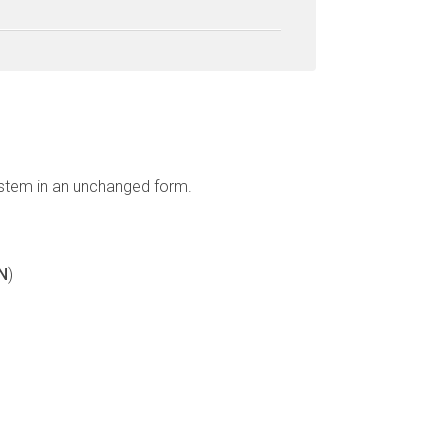
ystem in an unchanged form.
N
)