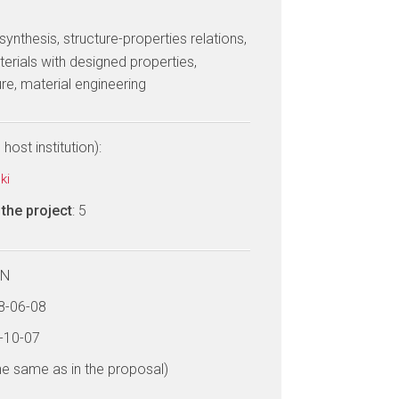
 synthesis, structure-properties relations,
erials with designed properties,
re, material engineering
host institution):
ski
the project
: 5
LN
18-06-08
0-10-07
he same as in the proposal)