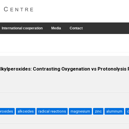
International cooperation
Media
Contact
kylperoxides: Contrasting Oxygenation vs Protonolysis 
eroxides
alkoxides
radical reactions
magnesium
zinc
aluminum
c