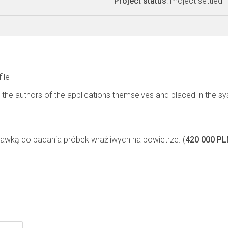
Project status
: Project settled
file
 the authors of the applications themselves and placed in the s
wką do badania próbek wrażliwych na powietrze. (
420 000 PL