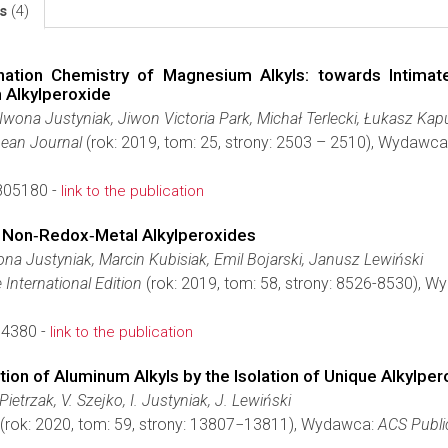
ls
(4)
ation Chemistry of Magnesium Alkyls: towards Intimate
 Alkylperoxide
Iwona Justyniak, Jiwon Victoria Park, Michał Terlecki, Łukasz Ka
pean Journal
(rok: 2019, tom: 25, strony: 2503 – 2510), Wydawca
805180 -
link to the publication
of Non‐Redox‐Metal Alkylperoxides
na Justyniak, Marcin Kubisiak, Emil Bojarski, Janusz Lewiński
nternational Edition
(rok: 2019, tom: 58, strony: 8526-8530), 
04380 -
link to the publication
tion of Aluminum Alkyls by the Isolation of Unique Alkyl
Pietrzak, V. Szejko, I. Justyniak, J. Lewiński
(rok: 2020, tom: 59, strony: 13807−13811), Wydawca:
ACS Publi