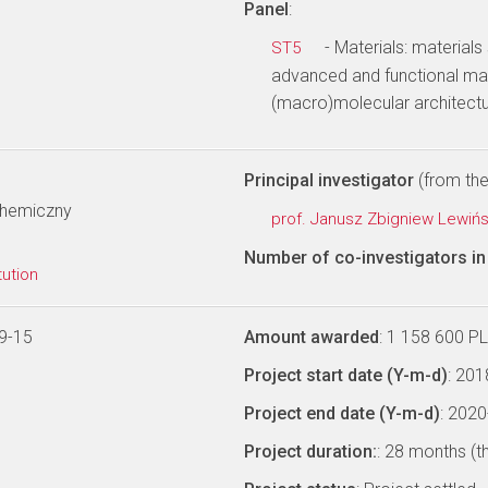
Panel
:
- Materials: materials
ST5
advanced and functional mat
(macro)molecular architectu
Principal investigator
(from the 
Chemiczny
prof. Janusz Zbigniew Lewiń
Number of co-investigators in 
tution
9-15
Amount awarded
: 1 158 600 P
Project start date (Y-m-d)
: 20
Project end date (Y-m-d)
: 202
Project duration:
: 28 months (t