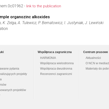
chem.0c01962 -
link to the publication
simple organozinc alkoxides
o, K. Zelga, A. Tulewicz, P. Bernatowicz, I. Justyniak, J. Lewiński
ation
uki
Współpraca zagraniczna
Centrum prasowe
HARMONIA
Aktualności
Współpraca wielostronna
O NCN w mediac
dawane pytania
Współpraca dwustronna
Materiały do pob
ealizujących projekty
Recenzenci zagraniczni
na
ursów
nsowanych projektów
y