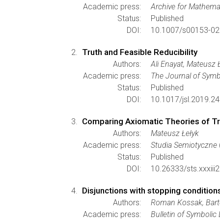
Academic press:
Archive for Mathemat
Status:
Published
DOI:
10.1007/s00153-02
Truth and Feasible Reducibility
Authors:
Ali Enayat, Mateusz 
Academic press:
The Journal of Symb
Status:
Published
DOI:
10.1017/jsl.2019.24
Comparing Axiomatic Theories of Tr
Authors:
Mateusz Łełyk
Academic press:
Studia Semiotyczne
Status:
Published
DOI:
10.26333/sts.xxxiii2
Disjunctions with stopping condition
Authors:
Roman Kossak, Bart
Academic press:
Bulletin of Symbolic