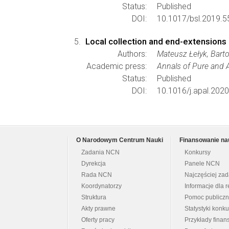
Status:
Published
DOI:
10.1017/bsl.2019.5
Local collection and end-extensions
Authors:
Mateusz Łełyk, Bart
Academic press:
Annals of Pure and 
Status:
Published
DOI:
10.1016/j.apal.202
O Narodowym Centrum Nauki
Finansowanie na
Zadania NCN
Konkursy
Dyrekcja
Panele NCN
Rada NCN
Najczęściej za
Koordynatorzy
Informacje dla r
Struktura
Pomoc publicz
Akty prawne
Statystyki konk
Oferty pracy
Przykłady fina