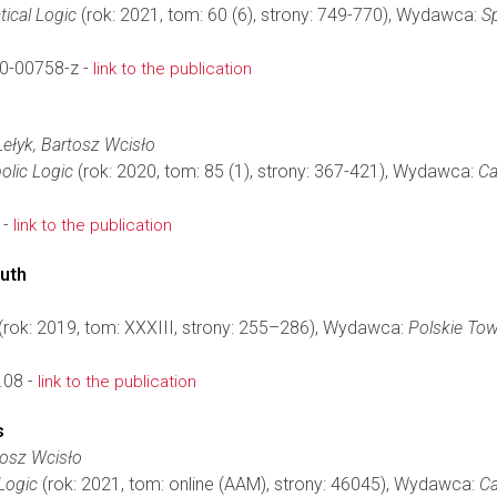
ical Logic
(rok: 2021, tom: 60 (6), strony: 749-770), Wydawca:
S
0-00758-z -
link to the publication
Łełyk, Bartosz Wcisło
olic Logic
(rok: 2020, tom: 85 (1), strony: 367-421), Wydawca:
Ca
 -
link to the publication
uth
(rok: 2019, tom: XXXIII, strony: 255–286), Wydawca:
Polskie To
.08 -
link to the publication
s
osz Wcisło
 Logic
(rok: 2021, tom: online (AAM), strony: 46045), Wydawca:
Ca