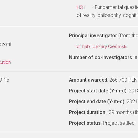
- Fundamental questi
HS1
of reality: philosophy, cognit
Principal investigator
(from the 
zofii
dr hab. Cezary Cieśliński
Number of co-investigators in 
tution
9-15
Amount awarded
: 266 700 PLN
Project start date (Y-m-d)
: 20
Project end date (Y-m-d)
: 202
Project duration:
: 39 months (t
Project status
: Project settled