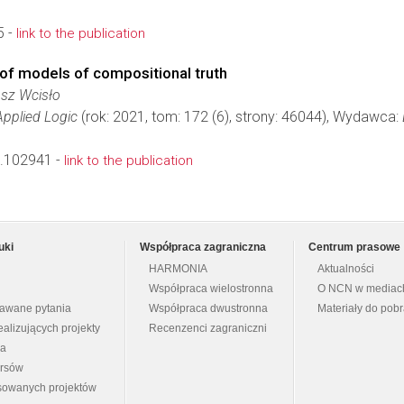
5 -
link to the publication
 of models of compositional truth
osz Wcisło
Applied Logic
(rok: 2021, tom: 172 (6), strony: 46044), Wydawca:
0.102941 -
link to the publication
uki
Współpraca zagraniczna
Centrum prasowe
HARMONIA
Aktualności
Współpraca wielostronna
O NCN w mediac
dawane pytania
Współpraca dwustronna
Materiały do pob
ealizujących projekty
Recenzenci zagraniczni
na
ursów
nsowanych projektów