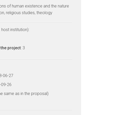
ons of human existence and the nature
ion, religious studies, theology
host institution):
the project
: 3
18-06-27
1-09-26
he same as in the proposal)