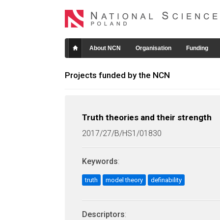
About NCN
Organisation
Funding
Projects funded by the NCN
Truth theories and their strength
2017/27/B/HS1/01830
Keywords
:
truth
model theory
definability
Descriptors
: