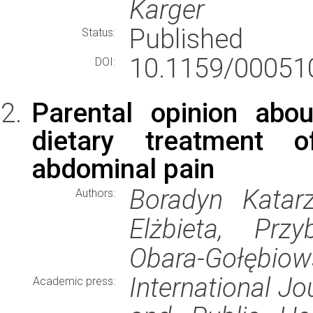
Karger
Published
Status:
10.1159/00051
DOI:
Parental opinion ab
dietary treatment o
abdominal pain
Boradyn Katarz
Authors:
Elżbieta, Prz
Obara-Gołębiow
International J
Academic press: