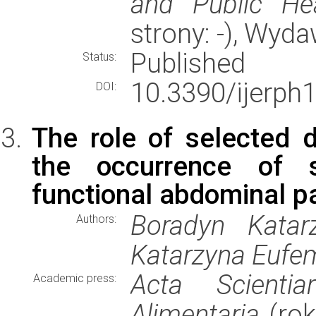
and Public Hea
strony: -), Wyd
Published
Status:
10.3390/ijerph
DOI:
The role of selected di
the occurrence of 
functional abdominal pa
Boradyn Katar
Authors:
Katarzyna Eufem
Acta Scienti
Academic press:
Alimentaria
(rok