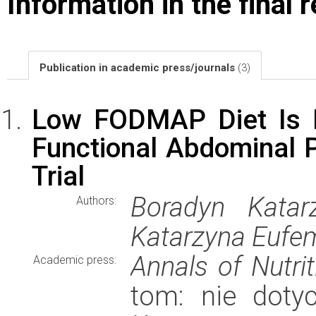
Information in the final 
Publication in academic press/journals
(3)
Low FODMAP Diet Is No
Functional Abdominal 
Trial
Boradyn Katar
Authors:
Katarzyna Eufem
Annals of Nutri
Academic press:
tom: nie dotyc