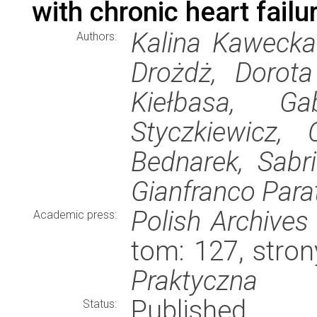
with chronic heart failu
Kalina Kawecka
Authors:
Drożdż, Dorota
Kiełbasa, Gab
Styczkiewicz, 
Bednarek, Sabr
Gianfranco Parat
Polish Archives 
Academic press:
tom: 127, stro
Praktyczna
Published
Status: