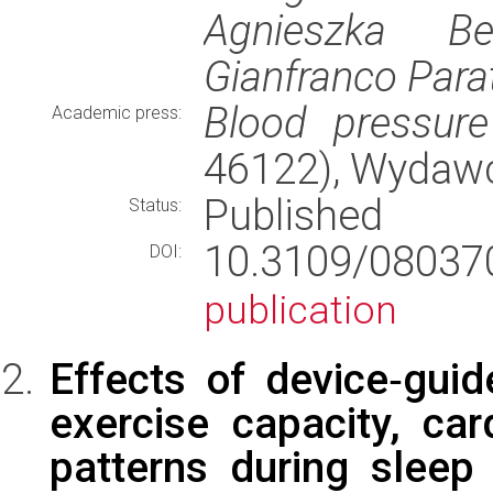
Agnieszka Be
Gianfranco Para
Blood pressure
Academic press:
46122), Wydaw
Published
Status:
10.3109/08037
DOI:
publication
Effects of device‑guid
exercise capacity, car
patterns during sleep