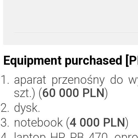
Equipment purchased [P
aparat przenośny do w
szt.) (
60 000 PLN
)
dysk.
notebook (
4 000 PLN
)
laptop HP PB 470, opr