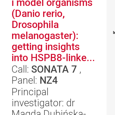
i model organisms
(Danio rerio,
Drosophila
melanogaster):
I
getting insights
into HSPB8-linke...
Call:
SONATA 7
,
Panel:
NZ4
Principal
investigator: dr
Magda Dubińska-