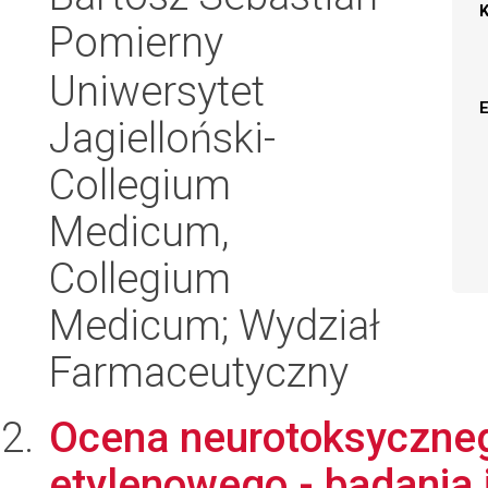
Pomierny
Uniwersytet
Jagielloński-
Collegium
Medicum,
Collegium
Medicum; Wydział
Farmaceutyczny
Ocena neurotoksycznego
etylenowego - badania in