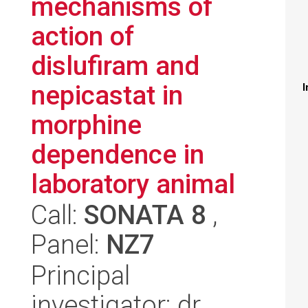
mechanisms of
action of
dislufiram and
nepicastat in
I
morphine
dependence in
laboratory animal
Call:
SONATA 8
,
Panel:
NZ7
Principal
investigator: dr