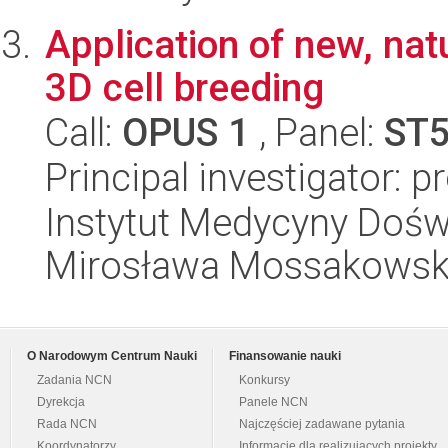
Application of new, natu
3D cell breeding
Call:
OPUS 1
, Panel:
ST
Principal investigator: 
Instytut Medycyny Doświa
Mirosława Mossakowsk
O Narodowym Centrum Nauki
Finansowanie nauki
Zadania NCN
Konkursy
Dyrekcja
Panele NCN
Rada NCN
Najczęściej zadawane pytania
Koordynatorzy
Informacje dla realizujących projekty