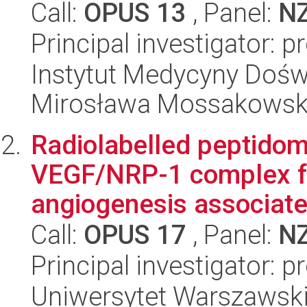
Call:
OPUS 13
, Panel:
N
Principal investigator: 
Instytut Medycyny Doświa
Mirosława Mossakowsk
Radiolabelled peptidomi
VEGF/NRP-1 complex fo
angiogenesis associated
Call:
OPUS 17
, Panel:
N
Principal investigator: 
Uniwersytet Warszawsk