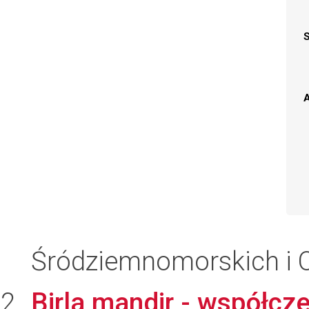
A
Śródziemnomorskich i O
Birla mandir - współcz