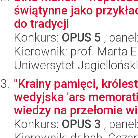
świątynne jako przykła
do tradycji
Konkurs:
OPUS 5
, panel
Kierownik: prof. Marta E
Uniwersytet Jagielloński
"Krainy pamięci, króles
wedyjska 'ars memorati
wiedzy na przełomie wi
Konkurs:
OPUS 3
, panel
Kierownik: dr hab. Ceza