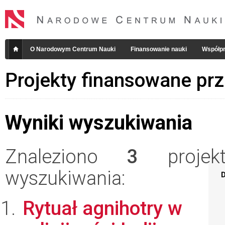
O Narodowym Centrum Nauki
Finansowanie nauki
Współpr
Projekty finansowane pr
Wyniki wyszukiwania
Znaleziono
3
projekt
wyszukiwania:
D
Rytuał agnihotry w