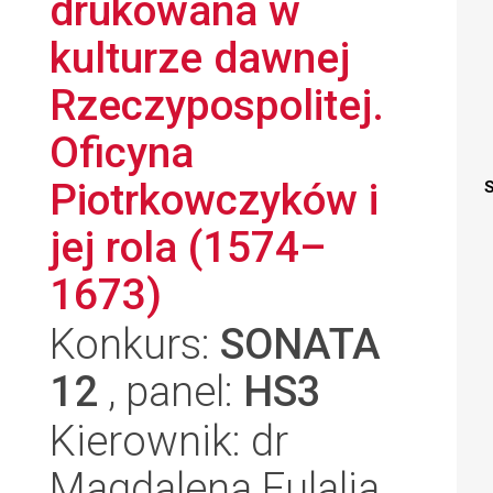
drukowana w
kulturze dawnej
Rzeczypospolitej.
Oficyna
Piotrkowczyków i
S
jej rola (1574–
1673)
Konkurs:
SONATA
12
, panel:
HS3
Kierownik: dr
Magdalena Eulalia