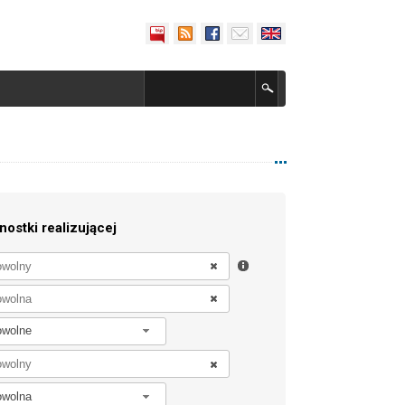
nostki realizującej
owolne
owolna