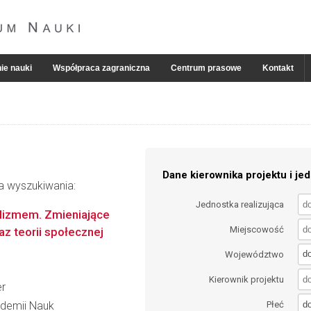
ie nauki
Współpraca zagraniczna
Centrum prasowe
Kontakt
Dane kierownika projektu i jed
ia wyszukiwania:
Jednostka realizująca
alizmem. Zmieniające
Miejscowość
raz teorii społecznej
d
Województwo
Kierownik projektu
er
d
kademii Nauk
Płeć