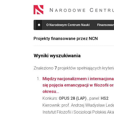
O Narodowym Centrum Nauki
Finansowan
Projekty finansowane przez NCN
Wyniki wyszukiwania
Znaleziono
7
projektów spełniających kryter
Między nacjonalizmem i internacjon
się pojęcia emancypacji w filozofii o
okresu...
Konkurs:
OPUS 28 (LAP)
, panel:
HS2
Kierownik: prof. Andrzej Władysław Led
Instytut Filozofii i Socjologii Polskiej A