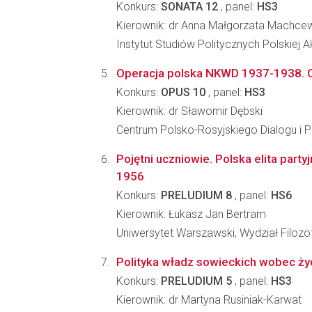
Konkurs:
SONATA 12
, panel:
HS3
Kierownik: dr Anna Małgorzata Machce
Instytut Studiów Politycznych Polskiej 
Operacja polska NKWD 1937-1938. O
Konkurs:
OPUS 10
, panel:
HS3
Kierownik: dr Sławomir Dębski
Centrum Polsko-Rosyjskiego Dialogu i 
Pojętni uczniowie. Polska elita part
1956
Konkurs:
PRELUDIUM 8
, panel:
HS6
Kierownik: Łukasz Jan Bertram
Uniwersytet Warszawski, Wydział Filozofi
Polityka władz sowieckich wobec żyd
Konkurs:
PRELUDIUM 5
, panel:
HS3
Kierownik: dr Martyna Rusiniak-Karwat