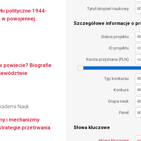
d
Tytuł/stopień naukowy
ki polityczne 1944-
h w powojennej
Szczegółowe informacje o pro
d
Status projektu
ID projektu
Kwota przyznana (PLN)
w powiecie? Biografie
ojewództwie
d
Typ konkursu
d
Konkurs
d
Grupa nauk
Akademii Nauk
d
Panel
rmy i mechanizmy
strategie przetrwania
Słowa kluczowe
Słowa kluczowe