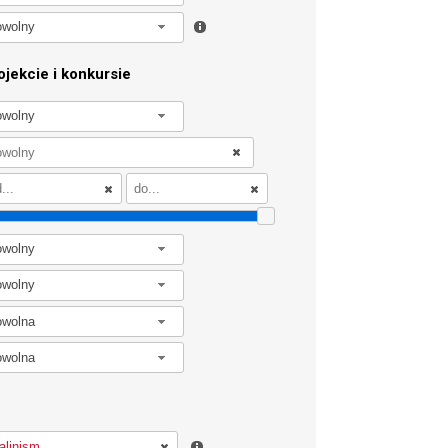
owolny
jekcie i konkursie
owolny
owolny
owolny
owolna
owolna