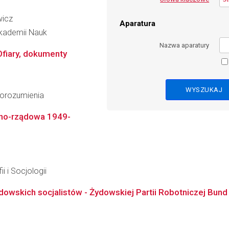
wicz
Aparatura
Akademii Nauk
Nazwa aparatury
fiary, dokumenty
Porozumienia
yjno-rządowa 1949-
i i Socjologii
owskich socjalistów - Żydowskiej Partii Robotniczej Bund