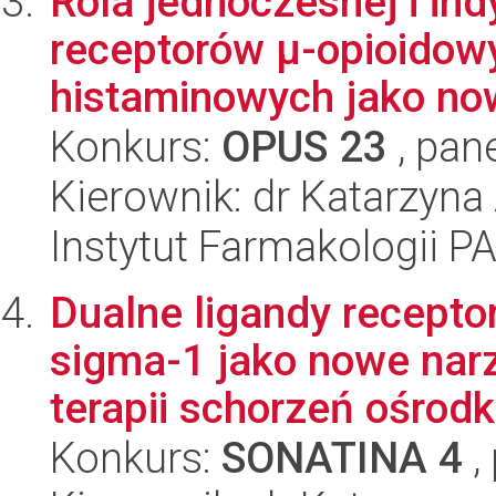
Rola jednoczesnej i in
receptorów μ-opioidow
histaminowych jako now
Konkurs:
OPUS 23
, pan
Kierownik: dr Katarzyn
Instytut Farmakologii P
Dualne ligandy recept
sigma-1 jako nowe nar
terapii schorzeń ośrodk
Konkurs:
SONATINA 4
,