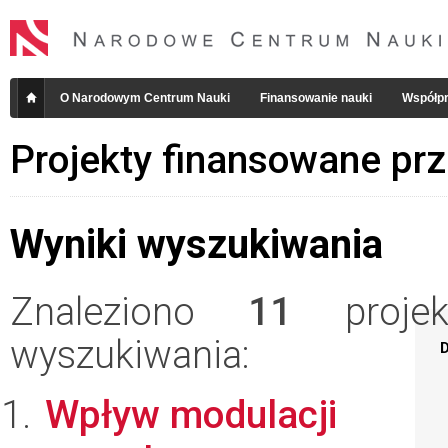
O Narodowym Centrum Nauki
Finansowanie nauki
Współpr
Projekty finansowane pr
Wyniki wyszukiwania
Znaleziono
11
projekt
wyszukiwania:
D
Wpływ modulacji