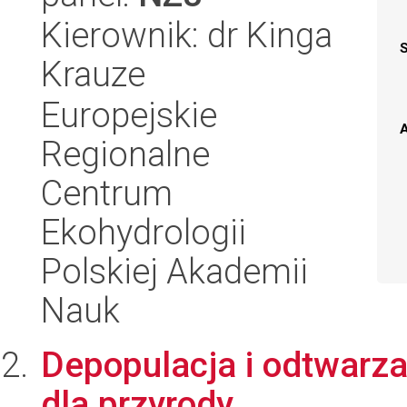
Kierownik: dr Kinga
Krauze
Europejskie
A
Regionalne
Centrum
Ekohydrologii
Polskiej Akademii
Nauk
Depopulacja i odtwarz
dla przyrody