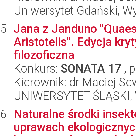
Uniwersytet Gdański, Wyd
Jana z Janduno "Quaest
Aristotelis". Edycja kry
filozoficzna
Konkurs:
SONATA 17
, 
Kierownik: dr Maciej S
UNIWERSYTET ŚLĄSKI, 
Naturalne środki insek
uprawach ekologicznyc