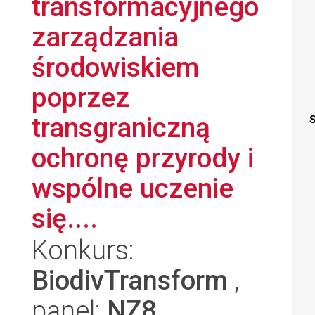
transformacyjnego
zarządzania
środowiskiem
poprzez
transgraniczną
S
ochronę przyrody i
wspólne uczenie
się....
Konkurs:
BiodivTransform
,
panel:
NZ8