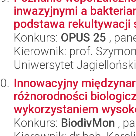
inwazyjnymi a bakteria
podstawa rekultywacji s
Konkurs:
OPUS 25
, pan
Kierownik: prof. Szymo
Uniwersytet Jagielloński
Innowacyjny międzynar
różnorodności biologi
wykorzystaniem wysoko
Konkurs:
BiodivMon
, pa