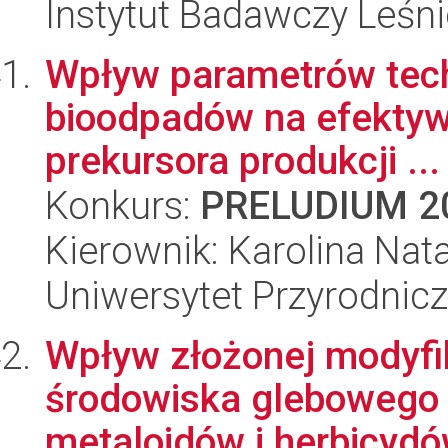
Instytut Badawczy Leśn
Wpływ parametrów tec
bioodpadów na efektywn
prekursora produkcji ...
Konkurs:
PRELUDIUM 2
Kierownik: Karolina Nata
Uniwersytet Przyrodnic
Wpływ złożonej modyfik
środowiska glebowego 
metaloidów i herbicydów