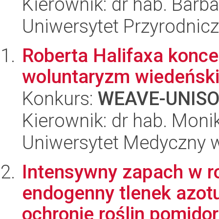
Kierownik: dr hab. Barb
Uniwersytet Przyrodnicz
Roberta Halifaxa koncep
woluntaryzm wiedeński
Konkurs:
WEAVE-UNIS
Kierownik: dr hab. Moni
Uniwersytet Medyczny 
Intensywny zapach w ro
endogenny tlenek azotu 
ochronie roślin pomidor