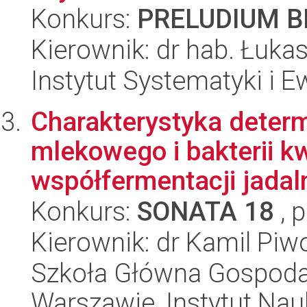
Konkurs:
PRELUDIUM BI
Kierownik: dr hab. Łuka
Instytut Systematyki i E
Charakterystyka determ
mlekowego i bakterii 
współfermentacji jadaln
Konkurs:
SONATA 18
, 
Kierownik: dr Kamil Pi
Szkoła Główna Gospoda
Warszawie, Instytut Na