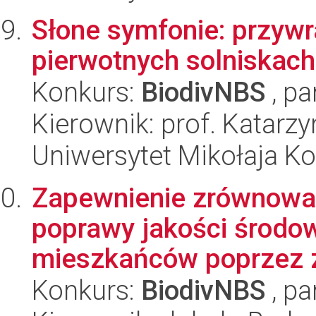
Słone symfonie: przywr
pierwotnych solniskach
Konkurs:
BiodivNBS
, pa
Kierownik: prof. Katarz
Uniwersytet Mikołaja K
Zapewnienie zrównoważ
poprawy jakości środow
mieszkańców poprzez z
Konkurs:
BiodivNBS
, pa