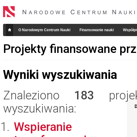
O Narodowym Centrum Nauki
Finansowanie nauki
Współpr
Projekty finansowane pr
Wyniki wyszukiwania
Znaleziono
183
projek
wyszukiwania:
D
Wspieranie