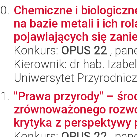
Chemiczne i biologiczn
na bazie metali i ich ro
pojawiających się zanie
Konkurs:
OPUS 22
, pan
Kierownik: dr hab. Izabe
Uniwersytet Przyrodnicz
"Prawa przyrody" – śro
zrównoważonego rozwoj
krytyka z perspektywy
Konkurs:
OPUS 22
, pan