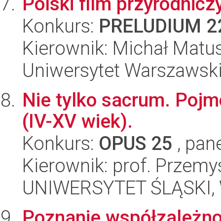
Polski film przyrodnic
Konkurs:
PRELUDIUM 2
Kierownik: Michał Matu
Uniwersytet Warszawski,
Nie tylko sacrum. Poj
(IV-XV wiek).
Konkurs:
OPUS 25
, pan
Kierownik: prof. Przem
UNIWERSYTET ŚLĄSKI, 
Poznanie współzależno