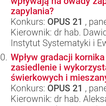
wpływają na owady zap
zapylania?
Konkurs:
OPUS 21
, pan
Kierownik: dr hab. Daw
Instytut Systematyki i E
Wpływ gradacji kornika
zasiedlenie i wykorzy
świerkowych i mieszany
Konkurs:
OPUS 21
, pan
Kierownik: dr hab. Alek