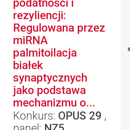
podatności i
rezyliencji:
Regulowana przez
miRNA
palmitoilacja
S
białek
synaptycznych
jako podstawa
mechanizmu o...
Konkurs:
OPUS 29
,
panel:
NZ5