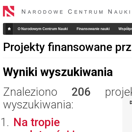
O Narodowym Centrum Nauki
Finansowanie nauki
Współpr
Projekty finansowane pr
Wyniki wyszukiwania
Znaleziono
206
projek
wyszukiwania:
D
Na tropie