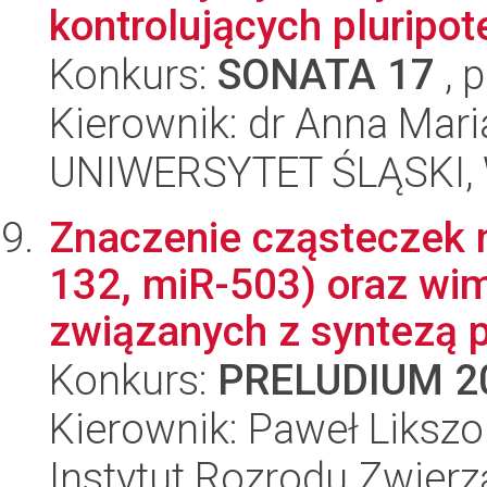
kontrolujących pluripo
Konkurs:
SONATA 17
, 
Kierownik: dr Anna Mari
UNIWERSYTET ŚLĄSKI, W
Znaczenie cząsteczek 
132, miR-503) oraz wi
związanych z syntezą p
Konkurs:
PRELUDIUM 2
Kierownik: Paweł Likszo
Instytut Rozrodu Zwier