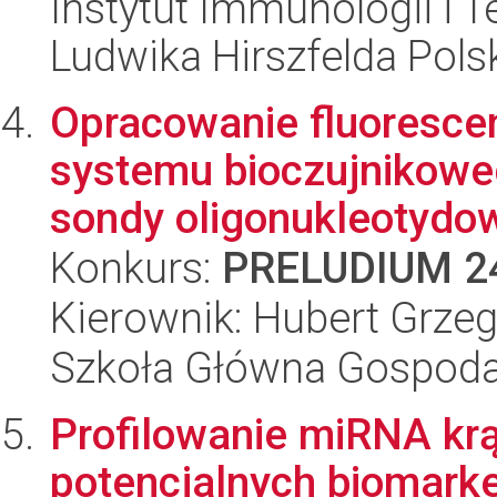
Instytut Immunologii i T
Ludwika Hirszfelda Pols
Opracowanie fluoresce
systemu bioczujnikowe
sondy oligonukleotydow
Konkurs:
PRELUDIUM 2
Kierownik: Hubert Grzeg
Szkoła Główna Gospoda
Profilowanie miRNA kr
potencjalnych biomark