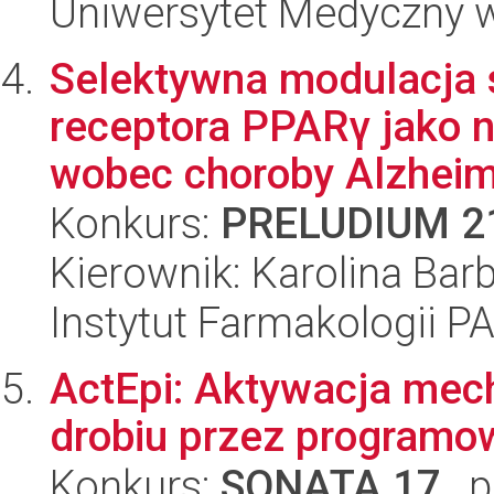
Uniwersytet Medyczny w 
Selektywna modulacja
receptora PPARγ jako n
wobec choroby Alzhei
Konkurs:
PRELUDIUM 2
Kierownik: Karolina Bar
Instytut Farmakologii P
ActEpi: Aktywacja mec
drobiu przez programow
Konkurs:
SONATA 17
, 