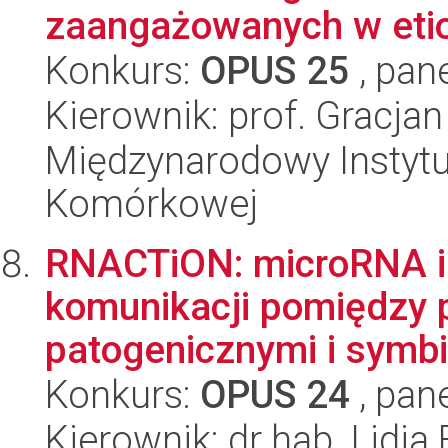
zaangażowanych w etio
Konkurs:
OPUS 25
, pan
Kierownik: prof. Gracja
Międzynarodowy Instytut
Komórkowej
RNACTiON: microRNA i
komunikacji pomiędzy 
patogenicznymi i symbi
Konkurs:
OPUS 24
, pan
Kierownik: dr hab. Lidia