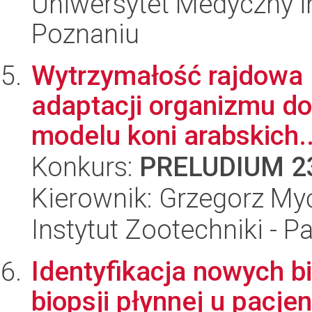
Uniwersytet Medyczny i
Poznaniu
Wytrzymałość rajdowa 
adaptacji organizmu do
modelu koni arabskich..
Konkurs:
PRELUDIUM 2
Kierownik: Grzegorz My
Instytut Zootechniki - 
Identyfikacja nowych 
biopsji płynnej u pacj