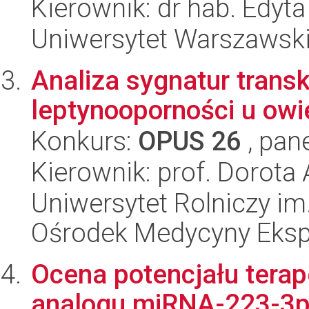
Kierownik: dr hab. Edyt
Uniwersytet Warszawski,
Analiza sygnatur trans
leptynooporności u owi
Konkurs:
OPUS 26
, pan
Kierownik: prof. Dorota
Uniwersytet Rolniczy im
Ośrodek Medycyny Ekspe
Ocena potencjału tera
analogu miRNA-223-3p 