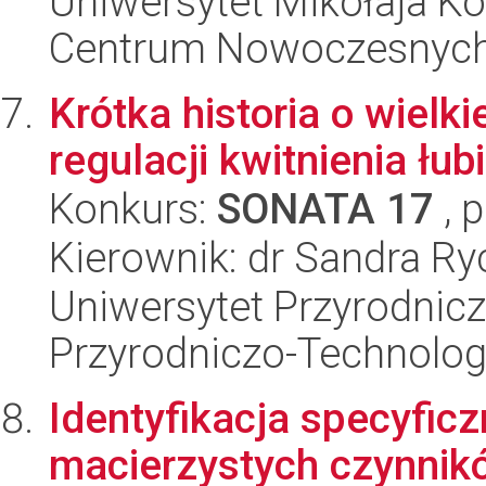
Uniwersytet Mikołaja Ko
Centrum Nowoczesnych 
Krótka historia o wielk
regulacji kwitnienia łub
Konkurs:
SONATA 17
, 
Kierownik: dr Sandra Ry
Uniwersytet Przyrodnic
Przyrodniczo-Technolog
Identyfikacja specyfic
macierzystych czynnik