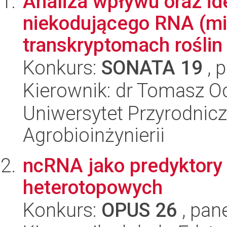
Analiza wpływu oraz id
niekodującego RNA (m
transkryptomach roślin
Konkurs:
SONATA 19
, 
Kierownik: dr Tomasz O
Uniwersytet Przyrodnicz
Agrobioinżynierii
ncRNA jako predyktory
heterotopowych
Konkurs:
OPUS 26
, pan