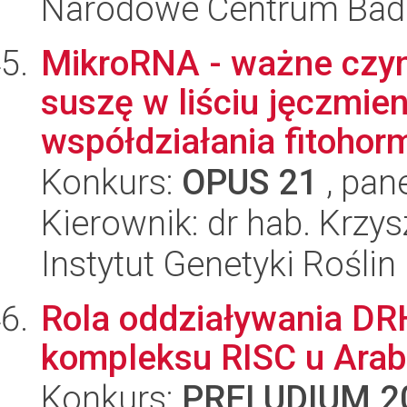
Narodowe Centrum Bad
MikroRNA - ważne czyn
suszę w liściu jęczmien
współdziałania fitohor
Konkurs:
OPUS 21
, pan
Kierownik: dr hab. Krzys
Instytut Genetyki Rośli
Rola oddziaływania D
kompleksu RISC u Arabi
Konkurs:
PRELUDIUM 2