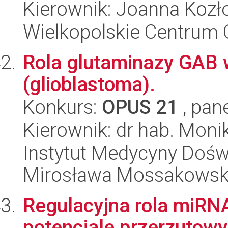
Kierownik: Joanna Koz
Wielkopolskie Centrum 
Rola glutaminazy GAB 
(glioblastoma).
Konkurs:
OPUS 21
, pan
Kierownik: dr hab. Moni
Instytut Medycyny Doświa
Mirosława Mossakowsk
Regulacyjna rola miRNA
potencjale przerzuto