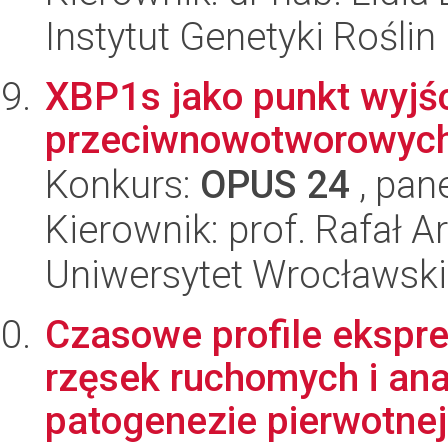
Instytut Genetyki Rośli
XBP1s jako punkt wyjśc
przeciwnowotworowych
Konkurs:
OPUS 24
, pan
Kierownik: prof. Rafał A
Uniwersytet Wrocławski,
Czasowe profile ekspr
rzęsek ruchomych i an
patogenezie pierwotnej