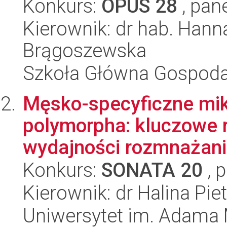
Konkurs:
OPUS 28
, pan
Kierownik: dr hab. Hanna
Brągoszewska
Szkoła Główna Gospoda
Męsko-specyficzne mi
polymorpha: kluczowe 
wydajności rozmnażani
Konkurs:
SONATA 20
, 
Kierownik: dr Halina Pi
Uniwersytet im. Adama 