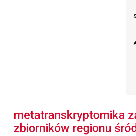
A
metatranskryptomika 
zbiorników regionu śró