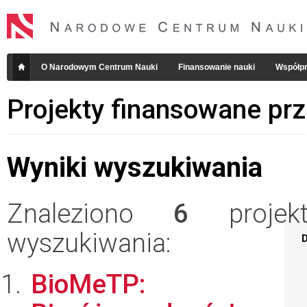
O Narodowym Centrum Nauki
Finansowanie nauki
Współpr
Projekty finansowane pr
Wyniki wyszukiwania
Znaleziono
6
projekt
wyszukiwania:
D
BioMeTP: