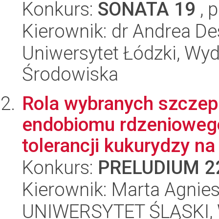
Konkurs:
SONATA 19
, 
Kierownik: dr Andrea De
Uniwersytet Łódzki, Wydz
Środowiska
Rola wybranych szczep
endobiomu rdzenioweg
tolerancji kukurydzy na 
Konkurs:
PRELUDIUM 2
Kierownik: Marta Agni
UNIWERSYTET ŚLĄSKI, W