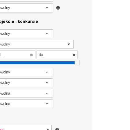
owolny
jekcie i konkursie
owolny
owolny
owolny
owolna
owolna