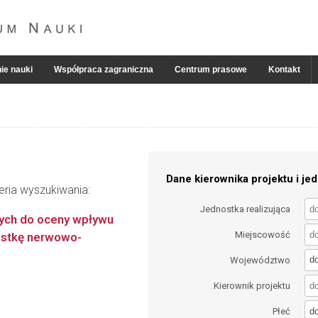
ie nauki
Współpraca zagraniczna
Centrum prasowe
Kontakt
Dane kierownika projektu i jed
eria wyszukiwania:
Jednostka realizująca
nych do oceny wpływu
Miejscowość
ostkę nerwowo-
d
Województwo
Kierownik projektu
d
Płeć