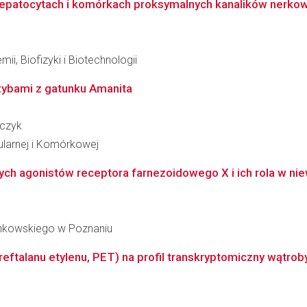
epatocytach i komórkach proksymalnych kanalików nerkowy
ii, Biofizyki i Biotechnologii
rzybami z gatunku Amanita
jczyk
ularnej i Komórkowej
ch agonistów receptora farnezoidowego X i ich rola w niew
inkowskiego w Poznaniu
eftalanu etylenu, PET) na profil transkryptomiczny wątroby i 