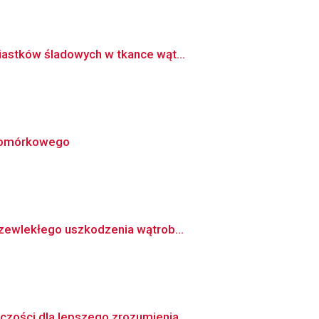
iastków śladowych w tkance wąt...
okomórkowego
rzewlekłego uszkodzenia wątrob...
zości dla lepszego zrozumienia...