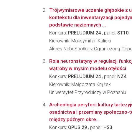
Trójwymiarowe uczenie głębokie z 
kontekstu dla inwentaryzacji pojedy
podstawie naziemnych ...
Konkurs:
PRELUDIUM 24
, panel:
ST10
Kierownik: Maksymilian Kulicki
Akces Ncbr Spółka z Ograniczoną Odpo
Rola neuronstatyny w regulacji funkc
wątroby w mysim modelu otyłości
Konkurs:
PRELUDIUM 24
, panel:
NZ4
Kierownik: Małgorzata Krążek
Uniwersytet Przyrodniczy w Poznaniu
Archeologia peryferii kultury tartezy
osadnictwa i przemiany społeczno-
między późnym okre...
Konkurs:
OPUS 29
, panel:
HS3