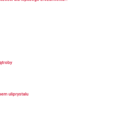
ątroby
em uliprystalu