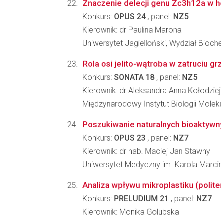
Znaczenie delecji genu Zc3h12a w h
Konkurs:
OPUS 24
, panel:
NZ5
Kierownik: dr Paulina Marona
Uniwersytet Jagielloński, Wydział Biochem
Rola osi jelito-wątroba w zatruciu g
Konkurs:
SONATA 18
, panel:
NZ5
Kierownik: dr Aleksandra Anna Kołodzie
Międzynarodowy Instytut Biologii Molek
Poszukiwanie naturalnych bioaktywny
Konkurs:
OPUS 23
, panel:
NZ7
Kierownik: dr hab. Maciej Jan Stawny
Uniwersytet Medyczny im. Karola Marc
Analiza wpływu mikroplastiku (politer
Konkurs:
PRELUDIUM 21
, panel:
NZ7
Kierownik: Monika Golubska