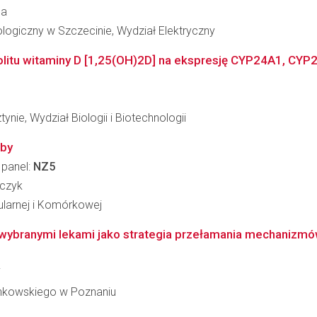
ma
ogiczny w Szczecinie, Wydział Elektryczny
litu witaminy D [1,25(OH)2D] na ekspresję CYP24A1, CYP2
nie, Wydział Biologii i Biotechnologii
oby
 panel:
NZ5
jczyk
ularnej i Komórkowej
branymi lekami jako strategia przełamania mechanizmów 
i
inkowskiego w Poznaniu