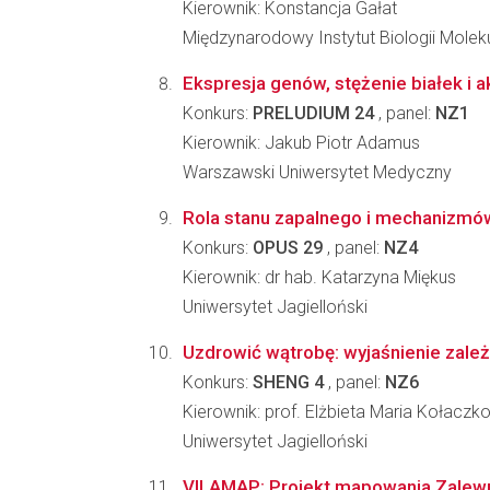
Kierownik: Konstancja Gałat
Międzynarodowy Instytut Biologii Molek
Ekspresja genów, stężenie białek i
Konkurs:
PRELUDIUM 24
, panel:
NZ1
Kierownik: Jakub Piotr Adamus
Warszawski Uniwersytet Medyczny
Rola stanu zapalnego i mechanizmó
Konkurs:
OPUS 29
, panel:
NZ4
Kierownik: dr hab. Katarzyna Miękus
Uniwersytet Jagielloński
Uzdrowić wątrobę: wyjaśnienie zależ
Konkurs:
SHENG 4
, panel:
NZ6
Kierownik: prof. Elżbieta Maria Kołacz
Uniwersytet Jagielloński
VILAMAP: Projekt mapowania Zalewu 