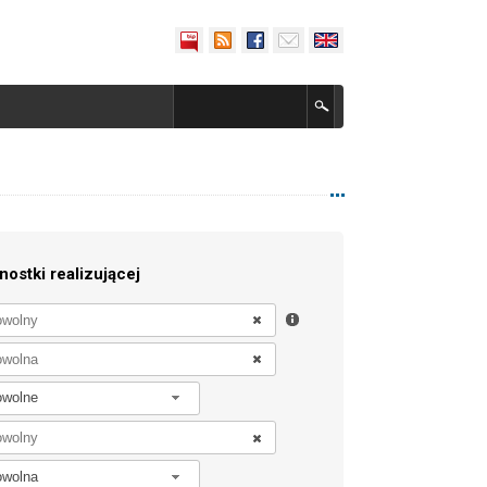
nostki realizującej
owolne
owolna