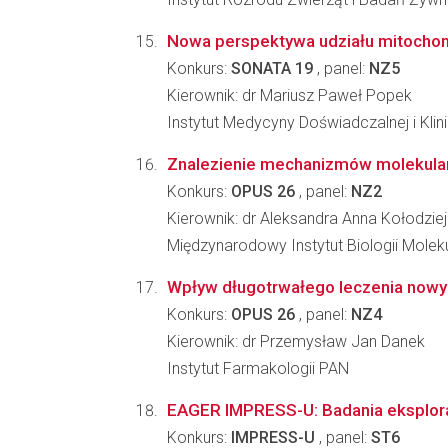
Nowa perspektywa udziału mitochon
Konkurs:
SONATA 19
, panel:
NZ5
Kierownik: dr Mariusz Paweł Popek
Instytut Medycyny Doświadczalnej i Kl
Znalezienie mechanizmów molekular
Konkurs:
OPUS 26
, panel:
NZ2
Kierownik: dr Aleksandra Anna Kołodzie
Międzynarodowy Instytut Biologii Molek
Wpływ długotrwałego leczenia nowym
Konkurs:
OPUS 26
, panel:
NZ4
Kierownik: dr Przemysław Jan Danek
Instytut Farmakologii PAN
EAGER IMPRESS-U: Badania eksplora
Konkurs:
IMPRESS-U
, panel:
ST6