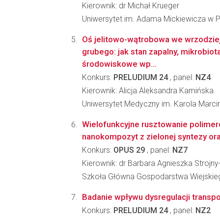
Kierownik: dr Michał Krueger
Uniwersytet im. Adama Mickiewicza w 
Oś jelitowo-wątrobowa we wrzodziej
grubego: jak stan zapalny, mikrobiota
środowiskowe wp...
Konkurs:
PRELUDIUM 24
, panel:
NZ4
Kierownik: Alicja Aleksandra Kamińska
Uniwersytet Medyczny im. Karola Marc
Wielofunkcyjne rusztowanie polime
nanokompozyt z zielonej syntezy ora
Konkurs:
OPUS 29
, panel:
NZ7
Kierownik: dr Barbara Agnieszka Strojny
Szkoła Główna Gospodarstwa Wiejskie
Badanie wpływu dysregulacji transpo
Konkurs:
PRELUDIUM 24
, panel:
NZ2