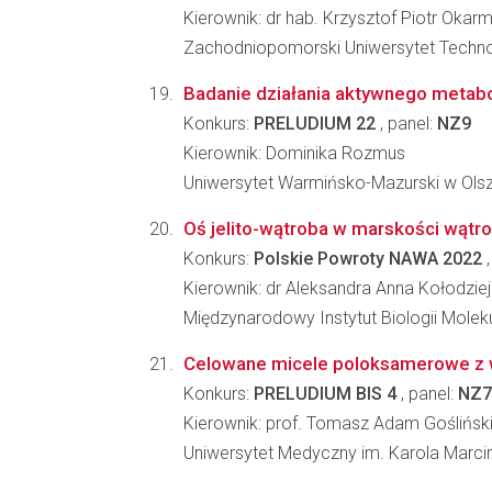
Kierownik: dr hab. Krzysztof Piotr Okar
Zachodniopomorski Uniwersytet Technol
Badanie działania aktywnego metabo
Konkurs:
PRELUDIUM 22
, panel:
NZ9
Kierownik: Dominika Rozmus
Uniwersytet Warmińsko-Mazurski w Olszty
Oś jelito-wątroba w marskości wątr
Konkurs:
Polskie Powroty NAWA 2022
,
Kierownik: dr Aleksandra Anna Kołodzie
Międzynarodowy Instytut Biologii Molek
Celowane micele poloksamerowe z wy
Konkurs:
PRELUDIUM BIS 4
, panel:
NZ7
Kierownik: prof. Tomasz Adam Goślińsk
Uniwersytet Medyczny im. Karola Marc