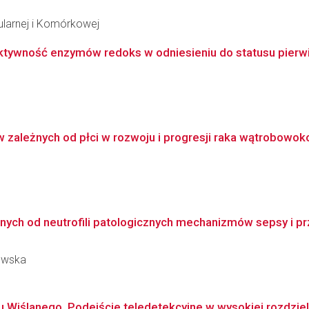
ularnej i Komórkowej
 aktywność enzymów redoks w odniesieniu do statusu pierw
w zależnych od płci w rozwoju i progresji raka wątrobow
nych od neutrofili patologicznych mechanizmów sepsy i p
kowska
Wiślanego. Podejście teledetekcyjne w wysokiej rozdzielc