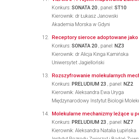
Konkurs:
SONATA 20
, panel:
ST10
Kierownik: dr Łukasz Janowski
Akademia Morska w Gdyni
Receptory sieroce adoptowane jako 
Konkurs:
SONATA 20
, panel:
NZ3
Kierownik: dr Alicja Kinga Kamińska
Uniwersytet Jagielloński
Rozszyfrowanie molekularnych mec
Konkurs:
PRELUDIUM 23
, panel:
NZ2
Kierownik: Aleksandra Ewa Uryga
Międzynarodowy Instytut Biologii Molek
Molekularne mechanizmy leżące u p
Konkurs:
PRELUDIUM 23
, panel:
NZ7
Kierownik: Aleksandra Natalia Łupińska
Instytut Rozrodu Zwierząt i Badań Żyw