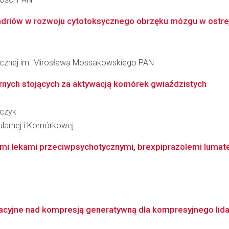
driów w rozwoju cytotoksycznego obrzęku mózgu w ostrej
inicznej im. Mirosława Mossakowskiego PAN
nych stojących za aktywacją komórek gwiaździstych
jczyk
ularnej i Komórkowej
i lekami przeciwpsychotycznymi, brexpiprazolemi lumatep
cyjne nad kompresją generatywną dla kompresyjnego lida