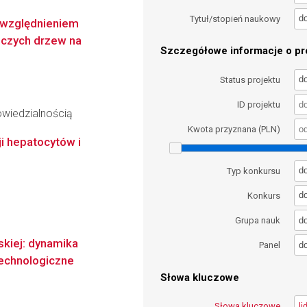
d
Tytuł/stopień naukowy
uwzględnieniem
nczych drzew na
Szczegółowe informacje o pro
d
Status projektu
ID projektu
wiedzialnością
Kwota przyznana (PLN)
ji hepatocytów i
d
Typ konkursu
d
Konkurs
d
Grupa nauk
jskiej: dynamika
d
Panel
technologiczne
Słowa kluczowe
Słowa kluczowe