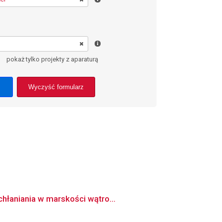
pokaż tylko projekty z aparaturą
Wyczyść formularz
hłaniania w marskości wątro...