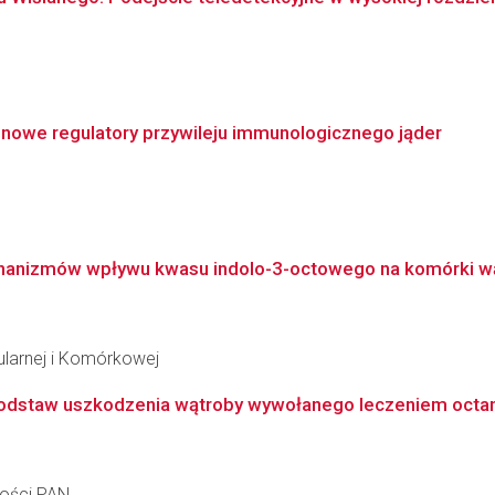
nowe regulatory przywileju immunologicznego jąder
hanizmów wpływu kwasu indolo-3-octowego na komórki w
ularnej i Komórkowej
odstaw uszkodzenia wątroby wywołanego leczeniem octan
ności PAN