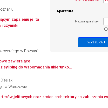
Poznaniu
Aparatura
ącym zapaleniu jelita
Nazwa aparatury
 i czynniki
inkowskiego w Poznaniu
rowe zawierające
z sylibinę do wspomagania ukierunko...
-Cieślak
go w Warszawie
rterów jelitowych oraz zmian architektury na zaburzenia wc