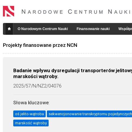
O Narodowym Centrum Nauki
Finansowanie nauki
Współpr
Projekty finansowane przez NCN
Badanie wpływu dysregulacji transporterów jelitow
marskości wątroby.
2025/57/N/NZ2/04076
Słowa kluczowe
:
oś jelito-wątroba
sekwencjonowanie transkryptomu pojedynczyc
marskość wątroby