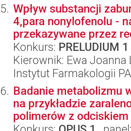
Wpływ substancji zabu
4,para nonylofenolu - n
przekazywane przez rec
Konkurs:
PRELUDIUM 1
Kierownik: Ewa Joanna 
Instytut Farmakologii P
Badanie metabolizmu 
na przykładzie zaralen
polimerów z odciskiem 
Konkurs:
OPUS 1
, panel