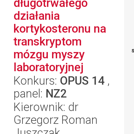
długotrwałego
działania
kortykosteronu na
transkryptom
mózgu myszy
S
laboratoryjnej
Konkurs:
OPUS 14
,
panel:
NZ2
Kierownik: dr
Grzegorz Roman
Juszczak