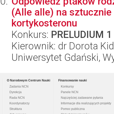
Odpowiedź ptaków rodzi
(Alle alle) na sztuczn
kortykosteronu
Konkurs:
PRELUDIUM 1
Kierownik: dr Dorota Ki
Uniwersytet Gdański, Wyd
O Narodowym Centrum Nauki
Finansowanie nauki
Zadania NCN
Konkursy
Dyrekcja
Panele NCN
Rada NCN
Najczęściej zadawane pytania
Koordynatorzy
Informacje dla realizujących projekty
Struktura
Pomoc publiczna