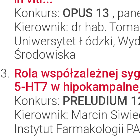
Konkurs:
OPUS 13
, pan
Kierownik: dr hab. Tom
Uniwersytet Łódzki, Wydz
Środowiska
Rola współzależnej syg
5-HT7 w hipokampalnej
Konkurs:
PRELUDIUM 1
Kierownik: Marcin Siwie
Instytut Farmakologii P