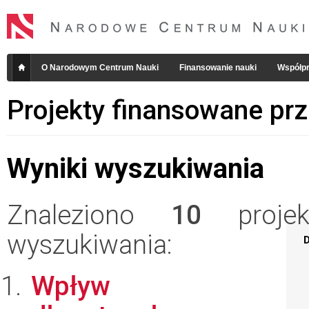
O Narodowym Centrum Nauki
Finansowanie nauki
Współpr
Projekty finansowane pr
Wyniki wyszukiwania
Znaleziono
10
projekt
wyszukiwania:
D
Wpływ