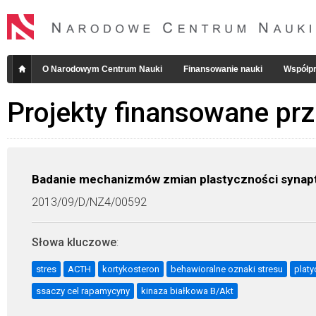
O Narodowym Centrum Nauki
Finansowanie nauki
Współpr
Projekty finansowane pr
Badanie mechanizmów zmian plastyczności synap
2013/09/D/NZ4/00592
Słowa kluczowe
:
stres
ACTH
kortykosteron
behawioralne oznaki stresu
plat
ssaczy cel rapamycyny
kinaza białkowa B/Akt