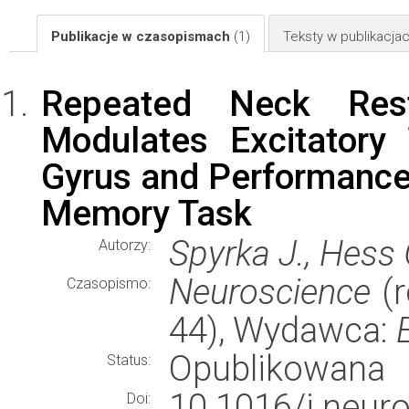
Publikacje w czasopismach
(1)
Teksty w publikacj
Repeated Neck Restra
Modulates Excitatory
Gyrus and Performanc
Memory Task
Spyrka J., Hess 
Autorzy:
Neuroscience
(r
Czasopismo:
44), Wydawca:
Opublikowana
Status:
10.1016/j.neur
Doi: