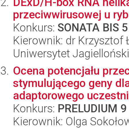
DExD/H-box RNA helik
przeciwwirusowej u ryb
Konkurs:
SONATA BIS 5
Kierownik: dr Krzysztof
Uniwersytet Jagielloński
Ocena potencjału prze
stymulującego geny dla
adaptorowego uczestnic
Konkurs:
PRELUDIUM 9
Kierownik: Olga Sokoło