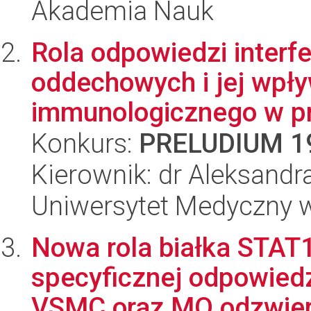
Akademia Nauk
Rola odpowiedzi interf
oddechowych i jej wpł
immunologicznego w pr
Konkurs:
PRELUDIUM 1
Kierownik: dr Aleksandr
Uniwersytet Medyczny w 
Nowa rola białka STAT1
specyficznej odpowiedz
VSMC oraz MQ odzwierc