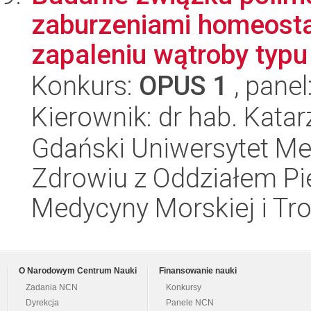
zaburzeniami homeosta
zapaleniu wątroby typu 
Konkurs:
OPUS 1
, panel
Kierownik: dr hab. Kata
Gdański Uniwersytet Me
Zdrowiu z Oddziałem Pie
Medycyny Morskiej i Tro
O Narodowym Centrum Nauki
Finansowanie nauki
Zadania NCN
Konkursy
Dyrekcja
Panele NCN