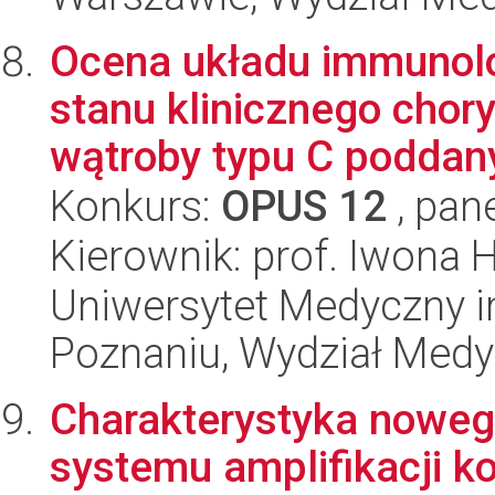
Ocena układu immunolo
stanu klinicznego chor
wątroby typu C poddany
Konkurs:
OPUS 12
, pan
Kierownik: prof. Iwona 
Uniwersytet Medyczny i
Poznaniu, Wydział Med
Charakterystyka nowe
systemu amplifikacji k