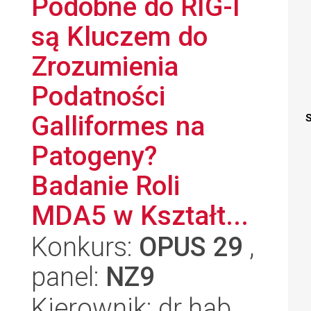
Podobne do RIG-I
są Kluczem do
Zrozumienia
Podatności
Galliformes na
S
Patogeny?
Badanie Roli
MDA5 w Kształt...
Konkurs:
OPUS 29
,
panel:
NZ9
Kierownik: dr hab.