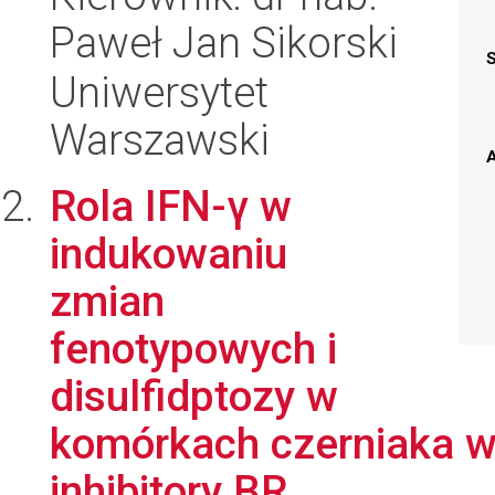
Paweł Jan Sikorski
Uniwersytet
Warszawski
A
Rola IFN-γ w
indukowaniu
zmian
fenotypowych i
disulfidptozy w
komórkach czerniaka wr
inhibitory BR...