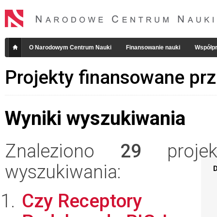
O Narodowym Centrum Nauki
Finansowanie nauki
Współpr
Projekty finansowane pr
Wyniki wyszukiwania
Znaleziono
29
projekt
wyszukiwania:
D
Czy Receptory