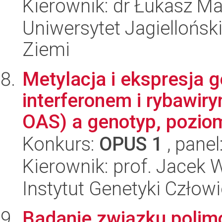
Kierownik: dr Łukasz M
Uniwersytet Jagielloński
Ziemi
Metylacja i ekspresja
interferonem i rybawir
OAS) a genotyp, poziom
Konkurs:
OPUS 1
, panel
Kierownik: prof. Jacek 
Instytut Genetyki Człow
Badanie związku polim