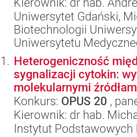
Kierownik: dr hab. Andr
Uniwersytet Gdański, M
Biotechnologii Uniwers
Uniwersytetu Medyczn
Heterogeniczność mię
sygnalizacji cytokin: w
molekularnymi źródłami 
Konkurs:
OPUS 20
, pan
Kierownik: dr hab. Mic
Instytut Podstawowych 