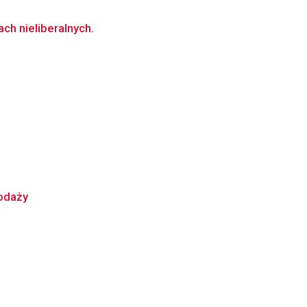
h nieliberalnych.
podaży