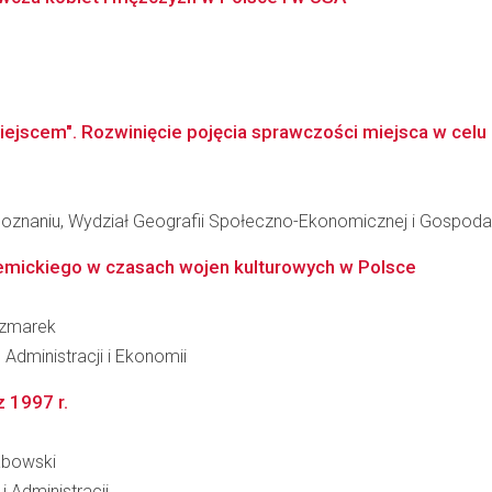
ejscem". Rozwinięcie pojęcia sprawczości miejsca w celu ide
oznaniu, Wydział Geografii Społeczno-Ekonomicznej i Gospodar
emickiego w czasach wojen kulturowych w Polsce
czmarek
Administracji i Ekonomii
z 1997 r.
abowski
i Administracji