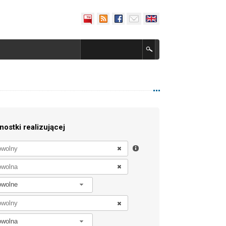
nostki realizującej
owolne
owolna