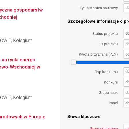
d
Tytuł/stopień naukowy
tyczna gospodarstw
hodniej
Szczegółowe informacje o pro
d
Status projektu
WIE, Kolegium
ID projektu
Kwota przyznana (PLN)
na rynki energii
kowo-Wschodniej w
d
Typ konkursu
d
Konkurs
d
Grupa nauk
WIE, Kolegium
d
Panel
narodowych w Europie
Słowa kluczowe
Słowa kluczowe