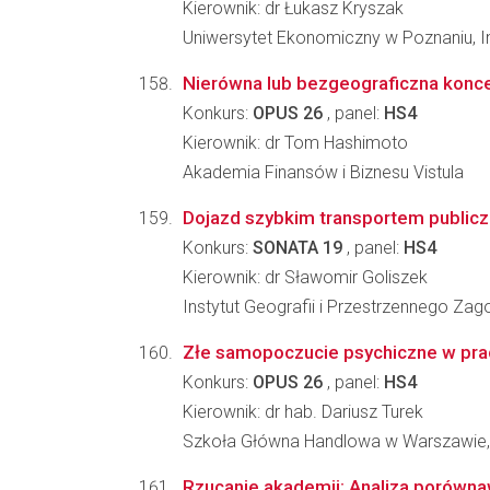
Kierownik: dr Łukasz Kryszak
Uniwersytet Ekonomiczny w Poznaniu, I
Nierówna lub bezgeograficzna konce
Konkurs:
OPUS 26
, panel:
HS4
Kierownik: dr Tom Hashimoto
Akademia Finansów i Biznesu Vistula
Dojazd szybkim transportem public
Konkurs:
SONATA 19
, panel:
HS4
Kierownik: dr Sławomir Goliszek
Instytut Geografii i Przestrzennego Z
Złe samopoczucie psychiczne w pra
Konkurs:
OPUS 26
, panel:
HS4
Kierownik: dr hab. Dariusz Turek
Szkoła Główna Handlowa w Warszawie, 
Rzucanie akademii: Analiza porówna