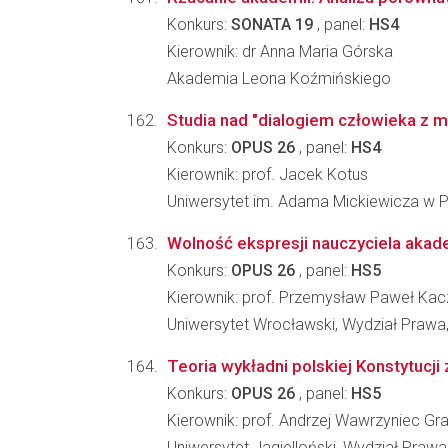
Konkurs:
SONATA 19
, panel:
HS4
Kierownik: dr Anna Maria Górska
Akademia Leona Koźmińskiego
Studia nad "dialogiem człowieka z mi
Konkurs:
OPUS 26
, panel:
HS4
Kierownik: prof. Jacek Kotus
Uniwersytet im. Adama Mickiewicza w P
Wolność ekspresji nauczyciela akad
Konkurs:
OPUS 26
, panel:
HS5
Kierownik: prof. Przemysław Paweł Ka
Uniwersytet Wrocławski, Wydział Prawa, 
Teoria wykładni polskiej Konstytucji 
Konkurs:
OPUS 26
, panel:
HS5
Kierownik: prof. Andrzej Wawrzyniec Gr
Uniwersytet Jagielloński, Wydział Prawa 