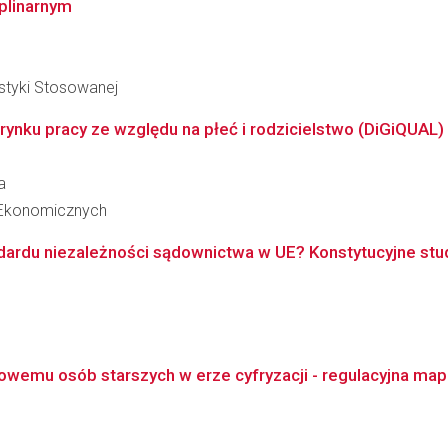
yplinarnym
styki Stosowanej
a rynku pracy ze względu na płeć i rodzicielstwo (DiGiQUAL)
a
 Ekonomicznych
ardu niezależności sądownictwa w UE? Konstytucyjne stu
sowemu osób starszych w erze cyfryzacji - regulacyjna ma