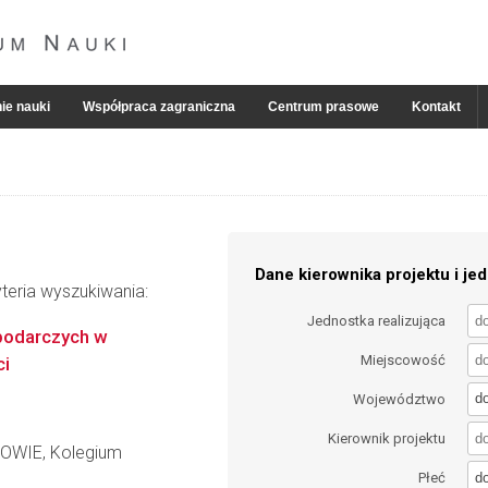
ie nauki
Współpraca zagraniczna
Centrum prasowe
Kontakt
Dane kierownika projektu i jed
teria wyszukiwania:
Jednostka realizująca
podarczych w
Miejscowość
ci
d
Województwo
Kierownik projektu
WIE, Kolegium
d
Płeć