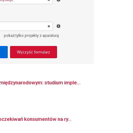
pokaż tylko projekty z aparaturą
Wyczyść formularz
 międzynarodowym: studium imple...
 oczekiwań konsumentów na ry...