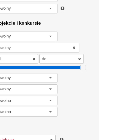
owolny
jekcie i konkursie
owolny
owolny
owolny
owolna
owolna