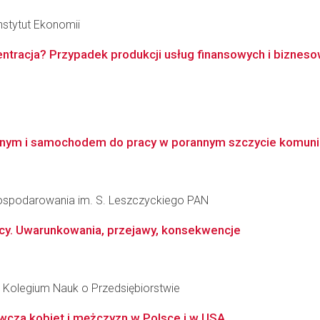
nstytut Ekonomii
ntracja? Przypadek produkcji usług finansowych i biznes
znym i samochodem do pracy w porannym szczycie komun
agospodarowania im. S. Leszczyckiego PAN
cy. Uwarunkowania, przejawy, konsekwencje
Kolegium Nauk o Przedsiębiorstwie
wcza kobiet i mężczyzn w Polsce i w USA