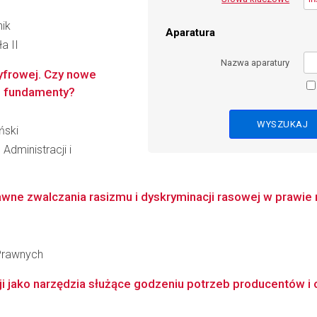
nik
Aparatura
a II
Nazwa aparatury
yfrowej. Czy nowe
e fundamenty?
ński
Administracji i
wne zwalczania rasizmu i dyskryminacji rasowej w prawie
 Prawnych
cji jako narzędzia służące godzeniu potrzeb producentów i