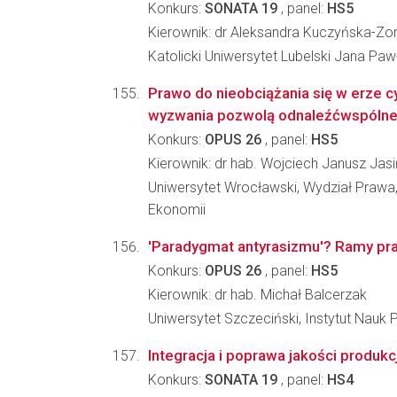
Konkurs:
SONATA 19
, panel:
HS5
Kierownik: dr Aleksandra Kuczyńska-Zo
Katolicki Uniwersytet Lubelski Jana Pawł
Prawo do nieobciążania się w erze c
wyzwania pozwolą odnaleźćwspóln
Konkurs:
OPUS 26
, panel:
HS5
Kierownik: dr hab. Wojciech Janusz Jasi
Uniwersytet Wrocławski, Wydział Prawa, 
Ekonomii
'Paradygmat antyrasizmu'? Ramy pra
Konkurs:
OPUS 26
, panel:
HS5
Kierownik: dr hab. Michał Balcerzak
Uniwersytet Szczeciński, Instytut Nauk
Integracja i poprawa jakości produk
Konkurs:
SONATA 19
, panel:
HS4