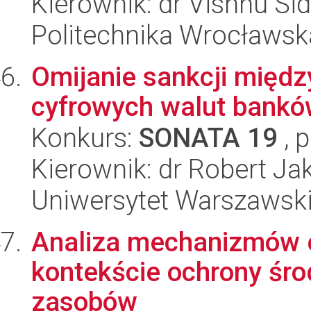
Kierownik: dr Vishnu Si
Politechnika Wrocławsk
Omijanie sankcji międ
cyfrowych walut bankó
Konkurs:
SONATA 19
, 
Kierownik: dr Robert Ja
Uniwersytet Warszawski,
Analiza mechanizmów e
kontekście ochrony śro
zasobów