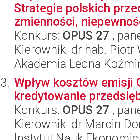
Strategie polskich prz
zmienności, niepewności
Konkurs:
OPUS 27
, pan
Kierownik: dr hab. Piotr
Akademia Leona Koźmi
Wpływ kosztów emisji 
kredytowanie przedsię
Konkurs:
OPUS 27
, pan
Kierownik: dr Marcin D
Instytut Nauk Ekonomi