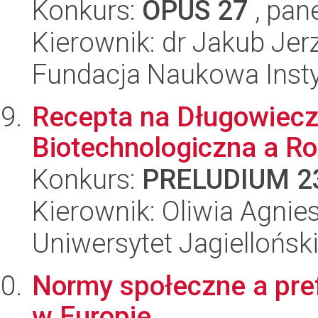
Konkurs:
OPUS 27
, pan
Kierownik: dr Jakub Jer
Fundacja Naukowa Insty
Recepta na Długowiecz
Biotechnologiczna a R
Konkurs:
PRELUDIUM 2
Kierownik: Oliwia Agnie
Uniwersytet Jagiellońsk
Normy społeczne a pref
w Europie