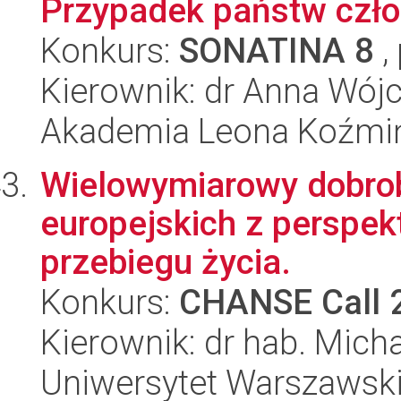
Przypadek państw czło
Konkurs:
SONATINA 8
,
Kierownik: dr Anna Wójc
Akademia Leona Koźmi
Wielowymiarowy dobrob
europejskich z perspek
przebiegu życia.
Konkurs:
CHANSE Call 
Kierownik: dr hab. Micha
Uniwersytet Warszawsk