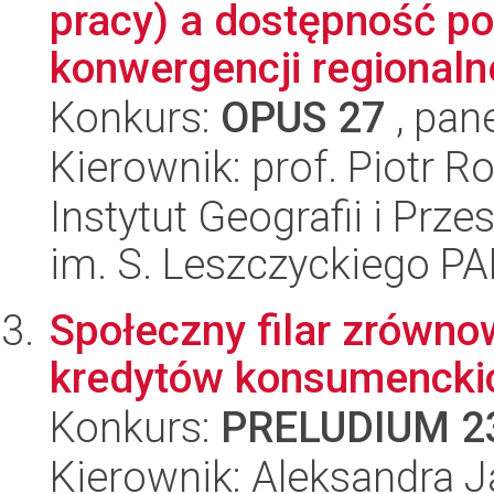
pracy) a dostępność p
konwergencji regionalnej
Konkurs:
OPUS 27
, pan
Kierownik: prof. Piotr Ro
Instytut Geografii i Pr
im. S. Leszczyckiego P
Społeczny filar zrówn
kredytów konsumenckic
Konkurs:
PRELUDIUM 2
Kierownik: Aleksandra J