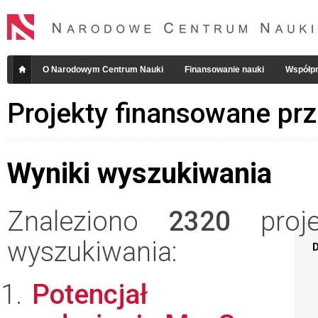
O Narodowym Centrum Nauki
Finansowanie nauki
Współpr
Projekty finansowane pr
Wyniki wyszukiwania
Znaleziono
2320
projek
wyszukiwania:
D
Potencjał