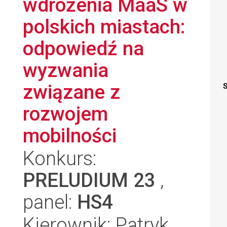
wdrożenia MaaS w
polskich miastach:
odpowiedź na
wyzwania
związane z
S
rozwojem
mobilności
Konkurs:
PRELUDIUM 23
,
panel:
HS4
Kierownik: Patryk