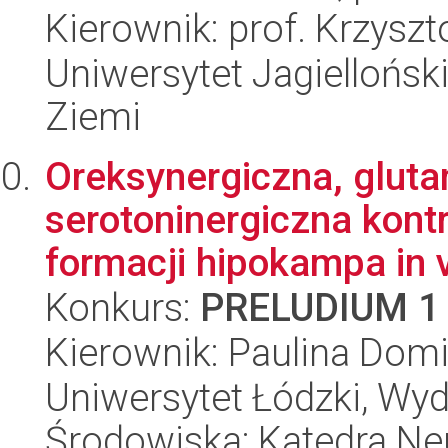
Kierownik: prof. Krzysz
Uniwersytet Jagielloński
Ziemi
Oreksynergiczna, gluta
serotoninergiczna kont
formacji hipokampa in v
Konkurs:
PRELUDIUM 1
Kierownik: Paulina Dom
Uniwersytet Łódzki, Wydz
Środowiska; Katedra Neu