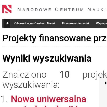
O Narodowym Centrum Nauki
Finansowanie nauki
Współpr
Projekty finansowane pr
Wyniki wyszukiwania
Znaleziono
10
projekt
wyszukiwania:
D
Nowa uniwersalna