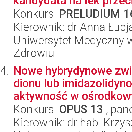
kandydata na lek prze
Konkurs:
PRELUDIUM 1
Kierownik: dr Anna Łuc
Uniwersytet Medyczny w 
Zdrowiu
Nowe hybrydynowe zwią
dionu lub imidazolidyno
aktywność w ośrodkowy
Konkurs:
OPUS 13
, pan
Kierownik: dr hab. Krzy