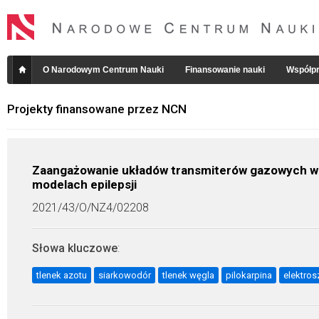
O Narodowym Centrum Nauki
Finansowanie nauki
Współpr
Projekty finansowane przez NCN
Zaangażowanie układów transmiterów gazowych w
modelach epilepsji
2021/43/O/NZ4/02208
Słowa kluczowe
:
tlenek azotu
siarkowodór
tlenek węgla
pilokarpina
elektros