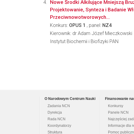
Nowe Środki Alkilujące Mniejszą Bru
Projektowanie, Synteza i Badanie W
Przeciwnowotworowych...
Konkurs:
OPUS 1
, panel:
NZ4
Kierownik: dr Adam Józef Mieczkowski
Instytut Biochemii i Biofizyki PAN
O Narodowym Centrum Nauki
Finansowanie na
Zadania NCN
Konkursy
Dyrekcja
Panele NCN
Rada NCN
Najczęściej za
Koordynatorzy
Informacje dla r
Struktura
Pomoc publicz