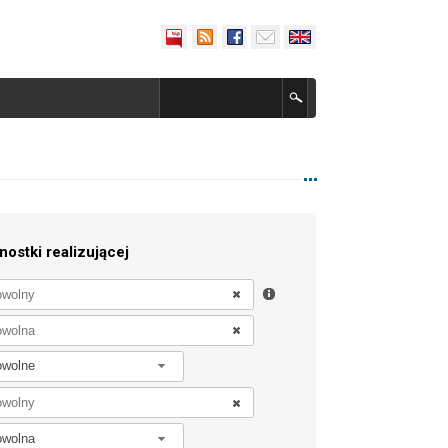
nostki realizującej
owolne
owolna