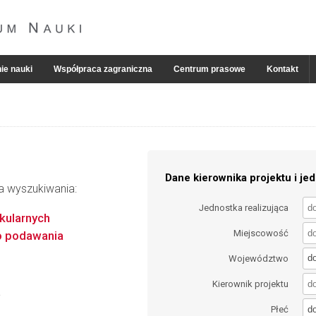
ie nauki
Współpraca zagraniczna
Centrum prasowe
Kontakt
Dane kierownika projektu i jed
ia wyszukiwania:
Jednostka realizująca
kularnych
Miejscowość
o podawania
d
Województwo
Kierownik projektu
a
d
Płeć