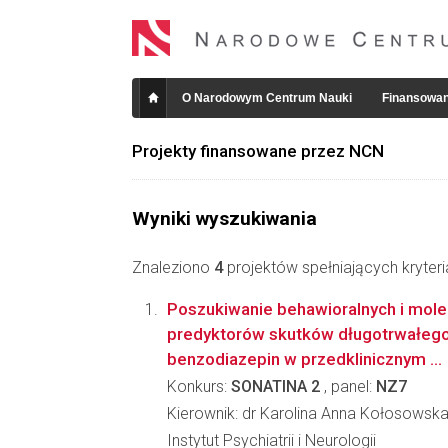
O Narodowym Centrum Nauki
Finansowan
Projekty finansowane przez NCN
Wyniki wyszukiwania
Znaleziono
4
projektów spełniających kryter
Poszukiwanie behawioralnych i mole
predyktorów skutków długotrwałeg
benzodiazepin w przedklinicznym ...
Konkurs:
SONATINA 2
, panel:
NZ7
Kierownik: dr Karolina Anna Kołosowsk
Instytut Psychiatrii i Neurologii