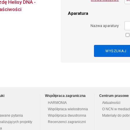
zdę Helisy DNA -
łaściwości
Aparatura
Nazwa aparatury
uki
Współpraca zagraniczna
Centrum prasowe
HARMONIA
Aktualności
Współpraca wielostronna
O NCN w mediac
dawane pytania
Współpraca dwustronna
Materiały do pob
ealizujących projekty
Recenzenci zagraniczni
na