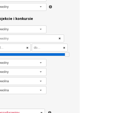
owolny
jekcie i konkursie
owolny
owolny
owolny
owolna
owolna