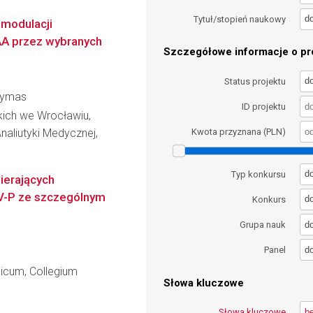
d
Tytuł/stopień naukowy
 modulacji
A przez wybranych
Szczegółowe informacje o pro
d
Status projektu
rzymas
ID projektu
kich we Wrocławiu,
aliutyki Medycznej,
Kwota przyznana (PLN)
d
Typ konkursu
ierających
IV-P ze szczególnym
d
Konkurs
d
Grupa nauk
d
Panel
dicum, Collegium
Słowa kluczowe
Słowa kluczowe