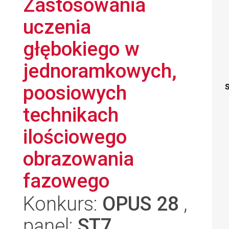
Zastosowania
uczenia
głębokiego w
jednoramkowych,
poosiowych
S
technikach
ilościowego
obrazowania
fazowego
Konkurs:
OPUS 28
,
panel:
ST7