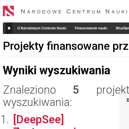
O Narodowym Centrum Nauki
Finansowanie nauki
Współpr
Projekty finansowane pr
Wyniki wyszukiwania
Znaleziono
5
projekt
wyszukiwania:
D
[DeepSee]