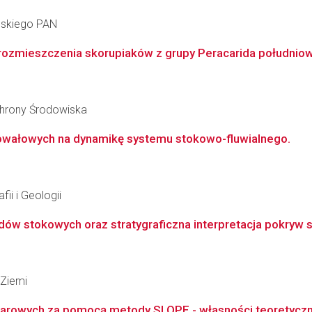
ańskiego PAN
rozmieszczenia skorupiaków z grupy Peracarida południowo
Ochrony Środowiska
rowałowych na dynamikę systemu stokowo-fluwialnego.
ii i Geologii
ów stokowych oraz stratygraficzna interpretacja pokryw s
Ziemi
arowych za pomocą metody SLOPE - własności teoretyczne