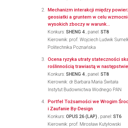
Mechanizm interakcji między powier
geosiatki a gruntem w celu wzmocni
wysokich zboczy w warunk...
Konkurs:
SHENG 4
, panel:
ST8
Kierownik: prof. Wojciech Ludwik Sumel
Politechnika Poznańska
Ocena ryzyka utraty stateczności sk
roślinnością trawiastą w następstw
Konkurs:
SHENG 4
, panel:
ST8
Kierownik: dr Barbara Maria Świtała
Instytut Budownictwa Wodnego PAN
Portfel Tożsamości we Wrogim Środ
i Zaufanie By-Design
Konkurs:
OPUS 26 (LAP)
, panel:
ST6
Kierownik: prof. Mirosław Kutyłowski