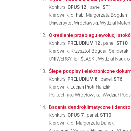
Konkurs:
OPUS 12
, panel:
ST1
Kierownik: dr hab. Małgorzata Bogdan
Uniwersytet Wrocławski, Wydział Matema
Określenie przebiegu ewolucji stok
Konkurs:
PRELUDIUM 12
, panel:
ST10
Kierownik: Krzysztof Bogdan Senderak
UNIWERSYTET ŚLĄSKI, Wydział Nauk o 
Ślepe podpisy i elektroniczne doku
Konkurs:
PRELUDIUM 8
, panel:
ST6
Kierownik: Lucjan Piotr Hanzlik
Politechnika Wrocławska, Wydział Pod
Badania dendroklimatyczne i dendroe
Konkurs:
OPUS 7
, panel:
ST10
Kierownik: dr Małgorzata Danek
Akademia Górniczo-Hutnicza im. Stanisł