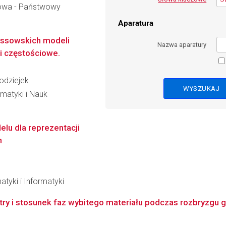
owa - Państwowy
Aparatura
ussowskich modeli
Nazwa aparatury
i częstościowe.
odziejek
matyki i Nauk
elu dla reprezentacji
h
tyki i Informatyki
ry i stosunek faz wybitego materiału podczas rozbryzgu