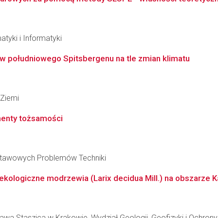
tyki i Informatyki
ów południowego Spitsbergenu na tle zmian klimatu
Ziemi
menty tożsamości
stawowych Problemów Techniki
kologiczne modrzewia (Larix decidua Mill.) na obszarze K
awa Staszica w Krakowie, Wydział Geologii, Geofizyki i Ochron