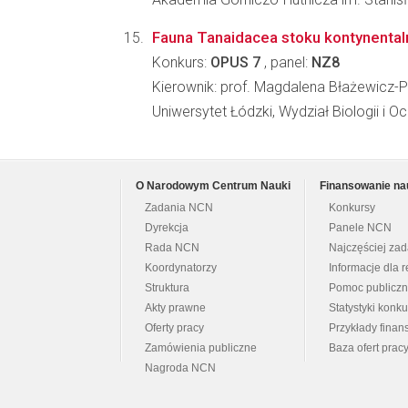
Fauna Tanaidacea stoku kontynentaln
Konkurs:
OPUS 7
, panel:
NZ8
Kierownik: prof. Magdalena Błażewicz
Uniwersytet Łódzki, Wydział Biologii i 
O Narodowym Centrum Nauki
Finansowanie na
Zadania NCN
Konkursy
Dyrekcja
Panele NCN
Rada NCN
Najczęściej za
Koordynatorzy
Informacje dla r
Struktura
Pomoc publicz
Akty prawne
Statystyki konk
Oferty pracy
Przykłady fina
Zamówienia publiczne
Baza ofert prac
Nagroda NCN