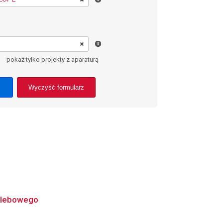
pokaż tylko projekty z aparaturą
Wyczyść formularz
 glebowego