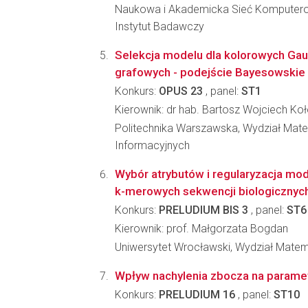
Naukowa i Akademicka Sieć Komputer
Instytut Badawczy
Selekcja modelu dla kolorowych Ga
grafowych - podejście Bayesowskie 
Konkurs:
OPUS 23
, panel:
ST1
Kierownik: dr hab. Bartosz Wojciech Koł
Politechnika Warszawska, Wydział Mate
Informacyjnych
Wybór atrybutów i regularyzacja mod
k-merowych sekwencji biologicznyc
Konkurs:
PRELUDIUM BIS 3
, panel:
ST6
Kierownik: prof. Małgorzata Bogdan
Uniwersytet Wrocławski, Wydział Matema
Wpływ nachylenia zbocza na paramet
Konkurs:
PRELUDIUM 16
, panel:
ST10