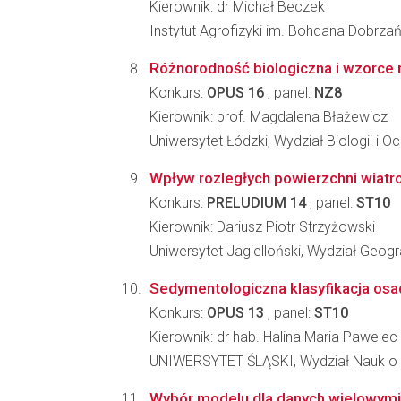
Kierownik: dr Michał Beczek
Instytut Agrofizyki im. Bohdana Dobrz
Różnorodność biologiczna i wzorce 
Konkurs:
OPUS 16
, panel:
NZ8
Kierownik: prof. Magdalena Błażewicz
Uniwersytet Łódzki, Wydział Biologii i 
Wpływ rozległych powierzchni wiat
Konkurs:
PRELUDIUM 14
, panel:
ST10
Kierownik: Dariusz Piotr Strzyżowski
Uniwersytet Jagielloński, Wydział Geograf
Sedymentologiczna klasyfikacja osad
Konkurs:
OPUS 13
, panel:
ST10
Kierownik: dr hab. Halina Maria Pawelec
UNIWERSYTET ŚLĄSKI, Wydział Nauk o 
Wybór modelu dla danych wielowymi