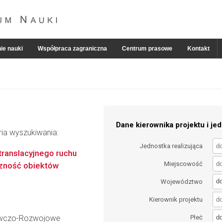
ie nauki
Współpraca zagraniczna
Centrum prasowe
Kontakt
Dane kierownika projektu i jed
ria wyszukiwania:
Jednostka realizująca
translacyjnego ruchu
Miejscowość
zność obiektów
d
Województwo
Kierownik projektu
d
awczo-Rozwojowe
Płeć