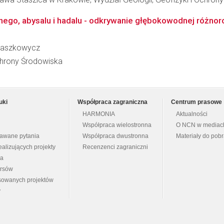
ego, abysalu i hadalu - odkrywanie głębokowodnej różnor
-Paszkowycz
Ochrony Środowiska
uki
Współpraca zagraniczna
Centrum prasowe
HARMONIA
Aktualności
Współpraca wielostronna
O NCN w mediac
dawane pytania
Współpraca dwustronna
Materiały do pob
ealizujących projekty
Recenzenci zagraniczni
na
ursów
nsowanych projektów
y