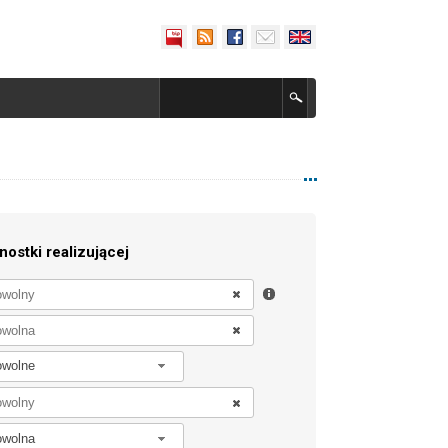
nostki realizującej
owolne
owolna