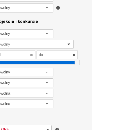
owolny
jekcie i konkursie
owolny
owolny
owolny
owolna
owolna