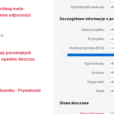
d
Tytuł/stopień naukowy
zchnią meta-
enia odporności
Szczegółowe informacje o pro
d
Status projektu
ka
ID projektu
Kwota przyznana (PLN)
arp porośniętych
ie opadów deszczu
d
Typ konkursu
d
Konkurs
d
Grupa nauk
owisku - Prywatność
d
Panel
Słowa kluczowe
Słowa kluczowe