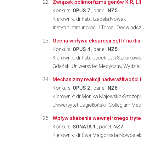
Związek polimorfizmu genów KIR, LIL
Konkurs:
OPUS 7
, panel:
NZ5
Kierownik: dr hab. Izabela Nowak
Instytut Immunologii i Terapii Doświadc
Ocena wpływu ekspresji Egfl7 na d
Konkurs:
OPUS 4
, panel:
NZ5
Kierownik: dr hab. Jacek Jan Sznurkows
Gdański Uniwersytet Medyczny, Wydzia
Mechanizmy reakcji nadwrażliwości 
Konkurs:
OPUS 2
, panel:
NZ6
Kierownik: dr Monika Majewska-Szczep
Uniwersytet Jagielloński- Collegium M
Wpływ skażenia wewnętrznego trytem
Konkurs:
SONATA 1
, panel:
NZ7
Kierownik: dr Ewa Małgorzata Nowosiel