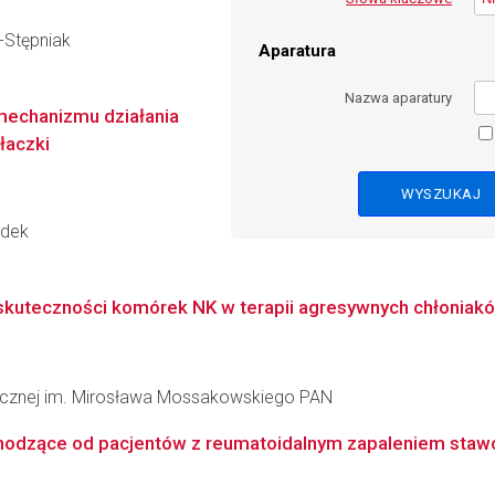
z-Stępniak
Aparatura
Nazwa aparatury
mechanizmu działania
łaczki
ądek
a skuteczności komórek NK w terapii agresywnych chłoni
inicznej im. Mirosława Mossakowskiego PAN
dzące od pacjentów z reumatoidalnym zapaleniem stawów 