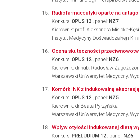
Radiofarmaceutyki oparte na antagon
Konkurs:
OPUS 13
, panel:
NZ7
Kierownik: prof. Aleksandra Misicka-Kęs
Instytut Medycyny Doświadczalnej i Kl
Ocena skuteczności przeciwnowotw
Konkurs:
OPUS 12
, panel:
NZ6
Kierownik: dr hab. Radosław Zagożdżo
Warszawski Uniwersytet Medyczny, Wydz
Komórki NK z indukowalną ekspresją
Konkurs:
OPUS 12
, panel:
NZ5
Kierownik: dr Beata Pyrzyńska
Warszawski Uniwersytet Medyczny, Wydz
Wpływ otyłości indukowanej dietą w
Konkurs:
PRELUDIUM 12
, panel:
NZ6