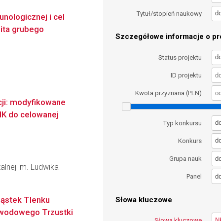
d
Tytuł/stopień naukowy
nologicznej i cel
lita grubego
Szczegółowe informacje o pro
d
Status projektu
ID projektu
Kwota przyznana (PLN)
ji: modyfikowane
K do celowanej
d
Typ konkursu
d
Konkurs
d
Grupa nauk
alnej im. Ludwika
d
Panel
ąstek Tlenku
Słowa kluczowe
ewodowego Trzustki
Słowa kluczowe