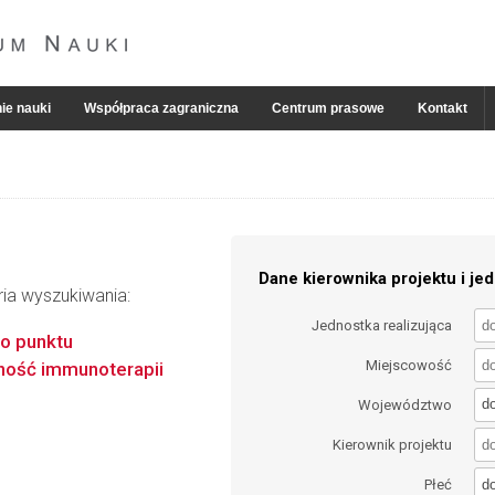
ie nauki
Współpraca zagraniczna
Centrum prasowe
Kontakt
Dane kierownika projektu i jed
ria wyszukiwania:
Jednostka realizująca
go punktu
Miejscowość
zność immunoterapii
d
Województwo
Kierownik projektu
d
Płeć