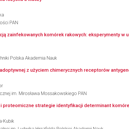
ka
ności PAN
cją zainfekowanych komórek rakowych: eksperymenty w ur
hniki Polska Akademia Nauk
i adoptywnej z użyciem chimerycznych receptorów antyge
or
inicznej im. Mirosława Mossakowskiego PAN
proteomiczne strategie identyfikacji determinant komóre
a-Kubik
zalnej im. Ludwika Hirszfelda Polskiej Akademii Nauk