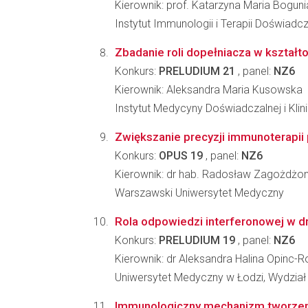
Kierownik: prof. Katarzyna Maria Boguni
Instytut Immunologii i Terapii Doświadc
Zbadanie roli dopełniacza w kształ
Konkurs:
PRELUDIUM 21
, panel:
NZ6
Kierownik: Aleksandra Maria Kusowska
Instytut Medycyny Doświadczalnej i Kl
Zwiększanie precyzji immunoterapi
Konkurs:
OPUS 19
, panel:
NZ6
Kierownik: dr hab. Radosław Zagożdżo
Warszawski Uniwersytet Medyczny
Rola odpowiedzi interferonowej w d
Konkurs:
PRELUDIUM 19
, panel:
NZ6
Kierownik: dr Aleksandra Halina Opinc-R
Uniwersytet Medyczny w Łodzi, Wydział 
Immunologiczny mechanizm tworzeni