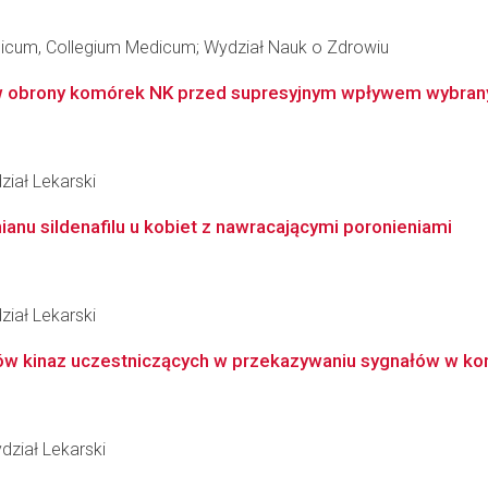
edicum, Collegium Medicum; Wydział Nauk o Zdrowiu
obrony komórek NK przed supresyjnym wpływem wybrany
iał Lekarski
anu sildenafilu u kobiet z nawracającymi poronieniami
iał Lekarski
rów kinaz uczestniczących w przekazywaniu sygnałów w ko
dział Lekarski