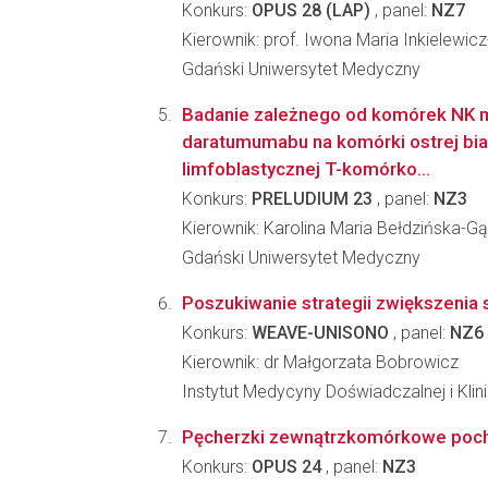
Konkurs:
OPUS 28 (LAP)
, panel:
NZ7
Kierownik: prof. Iwona Maria Inkielewic
Gdański Uniwersytet Medyczny
Badanie zależnego od komórek NK 
daratumumabu na komórki ostrej bia
limfoblastycznej T-komórko...
Konkurs:
PRELUDIUM 23
, panel:
NZ3
Kierownik: Karolina Maria Bełdzińska-G
Gdański Uniwersytet Medyczny
Poszukiwanie strategii zwiększeni
Konkurs:
WEAVE-UNISONO
, panel:
NZ6
Kierownik: dr Małgorzata Bobrowicz
Instytut Medycyny Doświadczalnej i Kl
Pęcherzki zewnątrzkomórkowe pocho
Konkurs:
OPUS 24
, panel:
NZ3