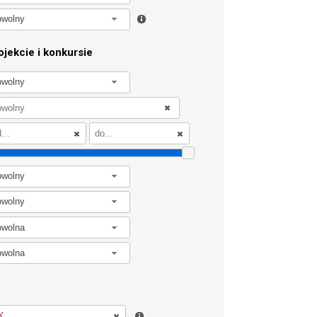
owolny
jekcie i konkursie
owolny
owolny
owolny
owolna
owolna