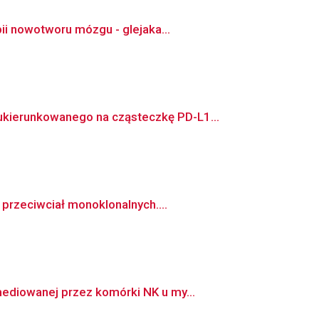
ii nowotworu mózgu - glejaka...
ierunkowanego na cząsteczkę PD-L1...
rzeciwciał monoklonalnych....
ediowanej przez komórki NK u my...