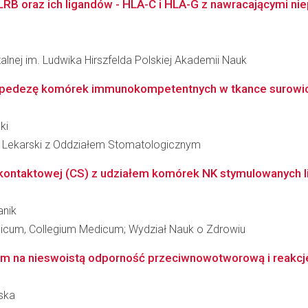
RB oraz ich ligandów - HLA-C i HLA-G z nawracającymi nie
zalnej im. Ludwika Hirszfelda Polskiej Akademii Nauk
iapedezę komórek immunokompetentnych w tkance surowicz
ki
ł Lekarski z Oddziałem Stomatologicznym
kontaktowej (CS) z udziałem komórek NK stymulowanych l
anik
edicum, Collegium Medicum; Wydział Nauk o Zdrowiu
 na nieswoistą odporność przeciwnowotworową i reakcje z
ska