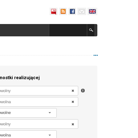
nostki realizującej
owolne
owolna