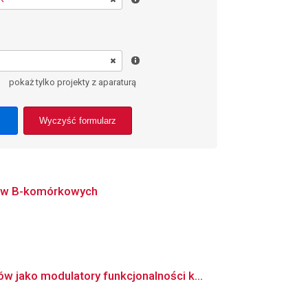
pokaż tylko projekty z aparaturą
Wyczyść formularz
aków B-komórkowych
jako modulatory funkcjonalności k...