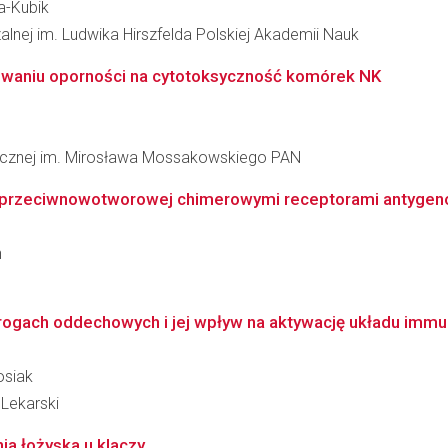
a-Kubik
zalnej im. Ludwika Hirszfelda Polskiej Akademii Nauk
towaniu oporności na cytotoksyczność komórek NK
inicznej im. Mirosława Mossakowskiego PAN
i przeciwnowotworowej chimerowymi receptorami antygeno
n
rogach oddechowych i jej wpływ na aktywację układu immu
osiak
Lekarski
a łożyska u klaczy