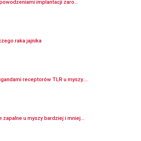
powodzeniami implantacji zaro...
ego raka jajnika
igandami receptorów TLR u myszy....
apalne u myszy bardziej i mniej...