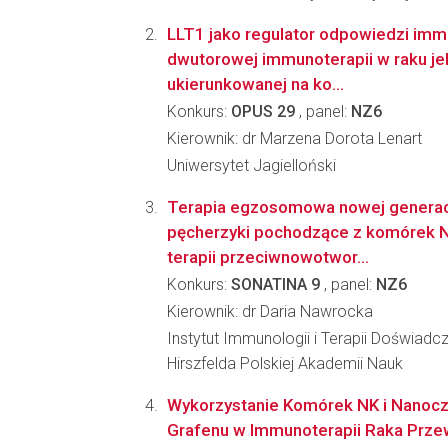
LLT1 jako regulator odpowiedzi immu
dwutorowej immunoterapii w raku je
ukierunkowanej na ko...
Konkurs:
OPUS 29
, panel:
NZ6
Kierownik: dr Marzena Dorota Lenart
Uniwersytet Jagielloński
Terapia egzosomowa nowej generac
pęcherzyki pochodzące z komórek N
terapii przeciwnowotwor...
Konkurs:
SONATINA 9
, panel:
NZ6
Kierownik: dr Daria Nawrocka
Instytut Immunologii i Terapii Doświadcz
Hirszfelda Polskiej Akademii Nauk
Wykorzystanie Komórek NK i Nanocz
Grafenu w Immunoterapii Raka Prz