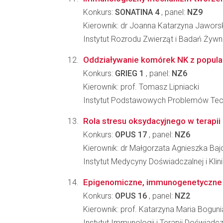
Konkurs:
SONATINA 4
, panel:
NZ9
Kierownik: dr Joanna Katarzyna Jawors
Instytut Rozrodu Zwierząt i Badań Żyw
Oddziaływanie komórek NK z popula
Konkurs:
GRIEG 1
, panel:
NZ6
Kierownik: prof. Tomasz Lipniacki
Instytut Podstawowych Problemów Tec
Rola stresu oksydacyjnego w terapi
Konkurs:
OPUS 17
, panel:
NZ6
Kierownik: dr Małgorzata Agnieszka Baj
Instytut Medycyny Doświadczalnej i Kl
Epigenomiczne, immunogenetyczne i 
Konkurs:
OPUS 16
, panel:
NZ2
Kierownik: prof. Katarzyna Maria Boguni
Instytut Immunologii i Terapii Doświadc