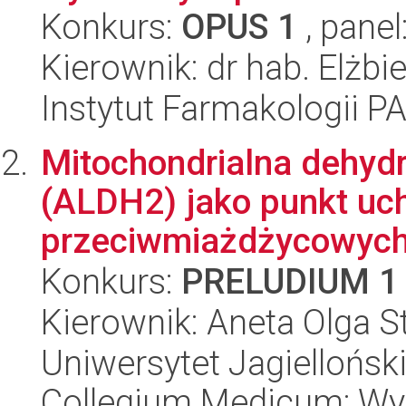
Konkurs:
OPUS 1
, panel
Kierownik: dr hab. Elżbi
Instytut Farmakologii P
Mitochondrialna dehy
(ALDH2) jako punkt uc
przeciwmiażdżycowyc
Konkurs:
PRELUDIUM 1
Kierownik: Aneta Olga 
Uniwersytet Jagiellońsk
Collegium Medicum; Wyd