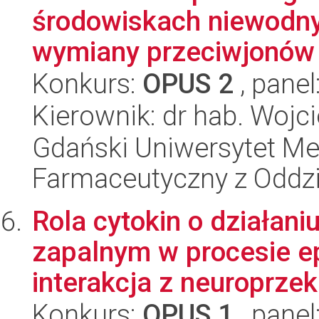
środowiskach niewodn
wymiany przeciwjonów 
Konkurs:
OPUS 2
, panel
Kierownik: dr hab. Woj
Gdański Uniwersytet Me
Farmaceutyczny z Oddzi
Rola cytokin o działani
zapalnym w procesie ep
interakcja z neuroprzek
Konkurs:
OPUS 1
, panel