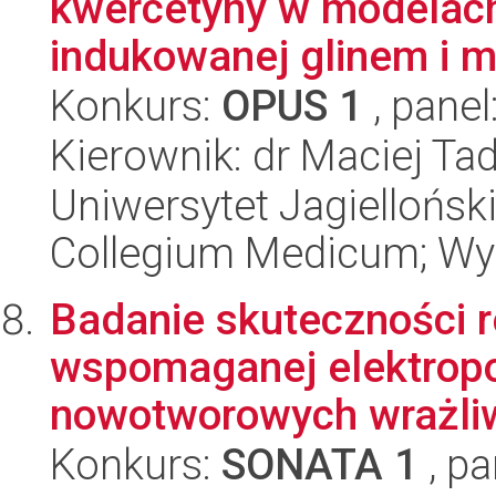
kwercetyny w modelach
indukowanej glinem i
Konkurs:
OPUS 1
, panel
Kierownik: dr Maciej Ta
Uniwersytet Jagiellońsk
Collegium Medicum; Wy
Badanie skuteczności r
wspomaganej elektropo
nowotworowych wrażliwy
Konkurs:
SONATA 1
, pa