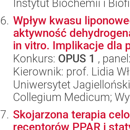
Instytut Biochemii i Biof
Wpływ kwasu liponowego
aktywność dehydrogen
in vitro. Implikacje dla 
Konkurs:
OPUS 1
, panel
Kierownik: prof. Lidia W
Uniwersytet Jagiellońsk
Collegium Medicum; Wyd
Skojarzona terapia cel
receptorów PPAR i stat