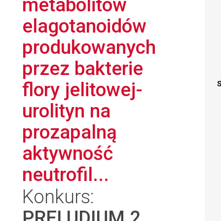
metabolitów
elagotanoidów
produkowanych
przez bakterie
flory jelitowej-
S
urolityn na
prozapalną
aktywność
neutrofil...
Konkurs:
PRELUDIUM 2
,