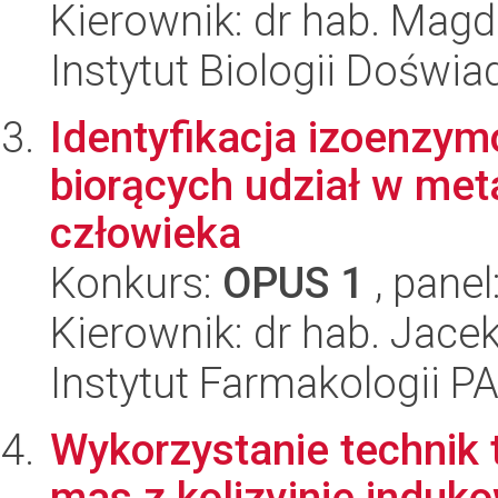
Kierownik: dr hab. Mag
Instytut Biologii Doświ
Identyfikacja izoenzy
biorących udział w me
człowieka
Konkurs:
OPUS 1
, panel
Kierownik: dr hab. Jace
Instytut Farmakologii P
Wykorzystanie technik
mas z kolizyjnie induk