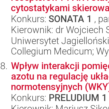
cytostatykami skierowa
Konkurs:
SONATA 1
, pa
Kierownik: dr Wojciech 
Uniwersytet Jagiellońsk
Collegium Medicum; Wyd
Wpływ interakcji pomi
azotu na regulację ukła
normotensyjnych (WKY) 
Konkurs:
PRELUDIUM 1
Kierownik: Mariusz Siko