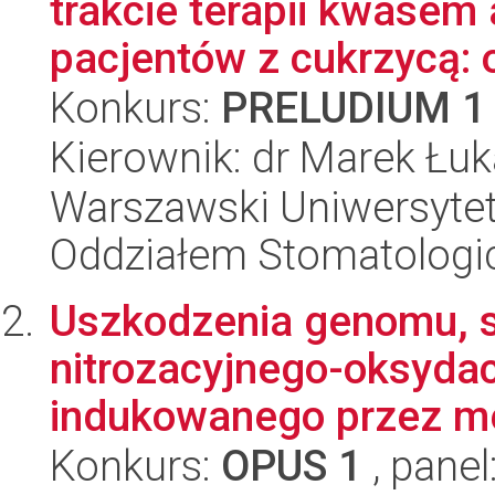
trakcie terapii kwasem
pacjentów z cukrzycą: 
Konkurs:
PRELUDIUM 1
Kierownik: dr Marek Łu
Warszawski Uniwersytet 
Oddziałem Stomatolog
Uszkodzenia genomu, st
nitrozacyjnego-oksyda
indukowanego przez met
Konkurs:
OPUS 1
, panel