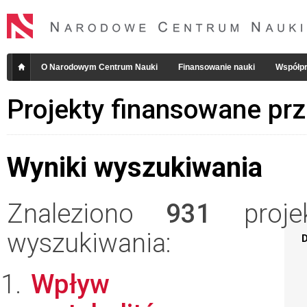
O Narodowym Centrum Nauki
Finansowanie nauki
Współpr
Projekty finansowane pr
Wyniki wyszukiwania
Znaleziono
931
projek
wyszukiwania:
D
Wpływ