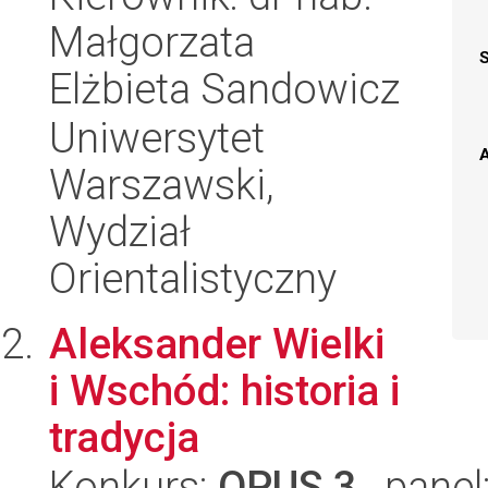
Małgorzata
Elżbieta Sandowicz
Uniwersytet
A
Warszawski,
Wydział
Orientalistyczny
Aleksander Wielki
i Wschód: historia i
tradycja
Konkurs:
OPUS 3
, panel