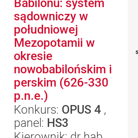
Babilonu: system
sądowniczy w
południowej
Mezopotamii w
okresie
S
nowobabilońskim i
perskim (626-330
p.n.e.)
Konkurs:
OPUS 4
,
panel:
HS3
Kierownik: dr hab.