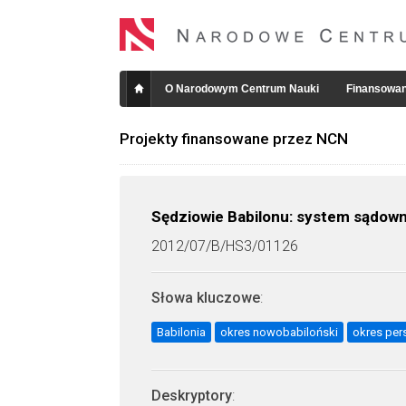
O Narodowym Centrum Nauki
Finansowan
Projekty finansowane przez NCN
Sędziowie Babilonu: system sądown
2012/07/B/HS3/01126
Słowa kluczowe
:
Babilonia
okres nowobabiloński
okres per
Deskryptory
: