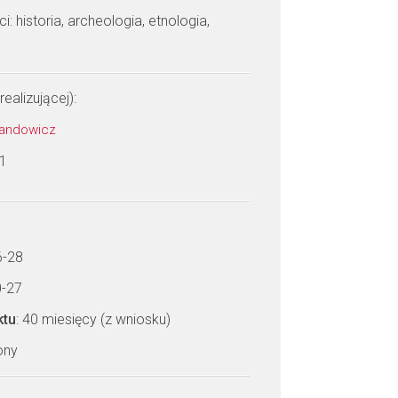
: historia, archeologia, etnologia,
realizującej):
 Sandowicz
 1
6-28
0-27
ktu
: 40 miesięcy (z wniosku)
zony