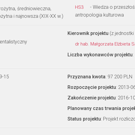
- Wiedza o przeszłości
HS3
rożytna, średniowieczna,
antropologia kulturowa
żytna i najnowsza (XIX-XX w.)
Kierownik projektu
(z jednostki 
entalistyczny
dr hab. Małgorzata Elżbieta
Liczba wykonawców projektu
:
9-15
Przyznana kwota
: 97 200 PLN
Rozpoczęcie projektu
: 2013-0
Zakończenie projektu
: 2016-1
Planowany czas trwania proje
Status projektu
: Projekt rozlic