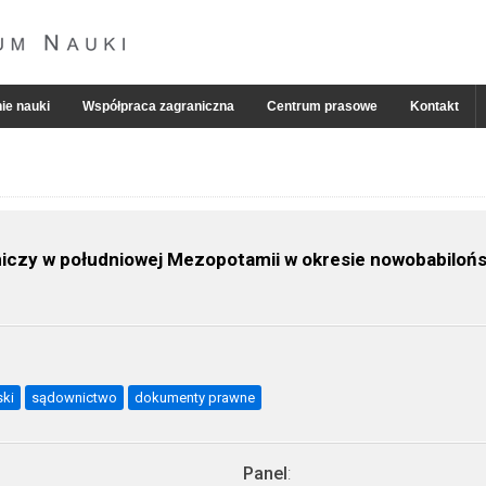
ie nauki
Współpraca zagraniczna
Centrum prasowe
Kontakt
iczy w południowej Mezopotamii w okresie nowobabilońsk
ski
sądownictwo
dokumenty prawne
Panel
: