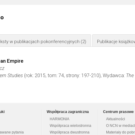
go
ksty w publikacjach pokonferencyjnych
(2)
Publikacje książk
ian Empire
cz
ern Studies
(rok: 2015, tom: 74, strony: 197-210), Wydawca:
The 
uki
Współpraca zagraniczna
Centrum prasowe
HARMONIA
Aktualności
Współpraca wielostronna
O NCN w mediac
dawane pytania
Współpraca dwustronna
Materiały do pob