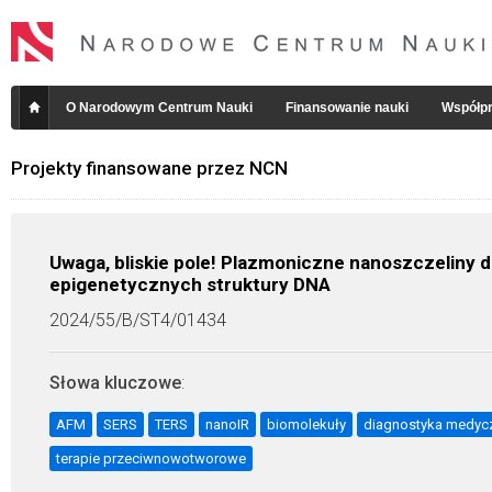
O Narodowym Centrum Nauki
Finansowanie nauki
Współpr
Projekty finansowane przez NCN
Uwaga, bliskie pole! Plazmoniczne nanoszczeliny 
epigenetycznych struktury DNA
2024/55/B/ST4/01434
Słowa kluczowe
:
AFM
SERS
TERS
nanoIR
biomolekuły
diagnostyka medyc
terapie przeciwnowotworowe