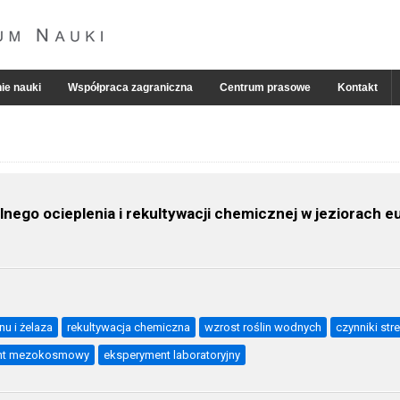
ie nauki
Współpraca zagraniczna
Centrum prasowe
Kontakt
lnego ocieplenia i rekultywacji chemicznej w jeziorach e
nu i żelaza
rekultywacja chemiczna
wzrost roślin wodnych
czynniki st
nt mezokosmowy
eksperyment laboratoryjny