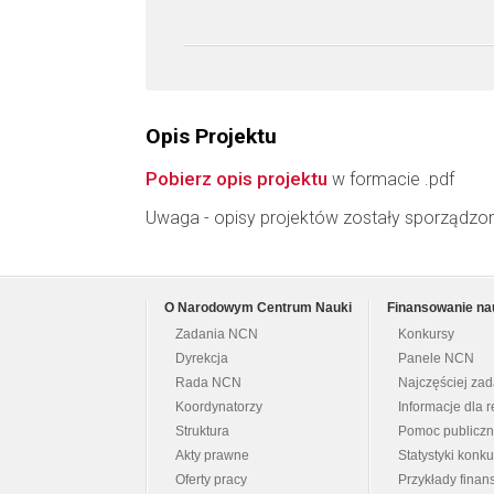
Opis Projektu
Pobierz opis projektu
w formacie .pdf
Uwaga - opisy projektów zostały sporządzo
O Narodowym Centrum Nauki
Finansowanie na
Zadania NCN
Konkursy
Dyrekcja
Panele NCN
Rada NCN
Najczęściej za
Koordynatorzy
Informacje dla r
Struktura
Pomoc publicz
Akty prawne
Statystyki konk
Oferty pracy
Przykłady fina