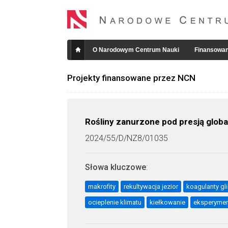
O Narodowym Centrum Nauki
Finansowan
Projekty finansowane przez NCN
Rośliny zanurzone pod presją globa
2024/55/D/NZ8/01035
Słowa kluczowe
:
makrofity
rekultywacja jezior
koagulanty gli
ocieplenie klimatu
kiełkowanie
eksperyme