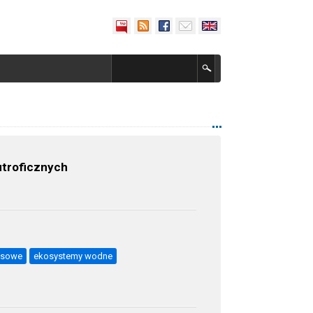
utroficznych
resowe
ekosystemy wodne