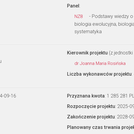
Panel
:
- Podstawy wiedzy o
NZ8
biologia ewolucyjna, biolog
systematyka
Kierownik projektu
(z jednostki 
u
dr Joanna Maria Rosińska
Liczba wykonawców projektu
:
4-09-16
Przyznana kwota
: 1 285 281 P
Rozpoczęcie projektu
: 2025-0
Zakończenie projektu
: 2028-0
Planowany czas trwania proje