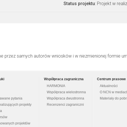
Status projektu
: Projekt w realiz
ne przez samych autorów wniosków i w niezmienionej formie u
uki
Współpraca zagraniczna
Centrum prasowe
HARMONIA
Aktualności
Współpraca wielostronna
O NCN w mediac
dawane pytania
Współpraca dwustronna
Materiały do pob
ealizujących projekty
Recenzenci zagraniczni
na
ursów
nsowanych projektów