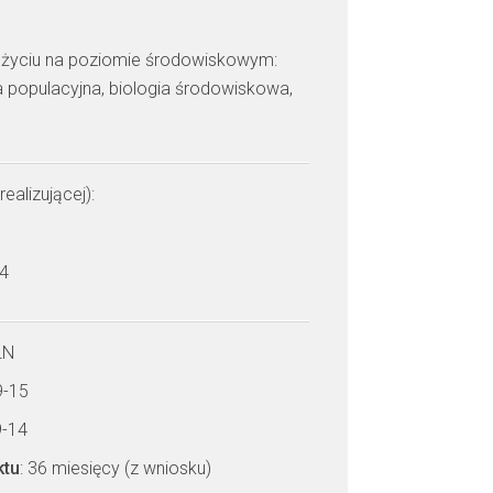
 życiu na poziomie środowiskowym:
ia populacyjna, biologia środowiskowa,
realizującej):
 4
LN
9-15
9-14
ktu
: 36 miesięcy (z wniosku)