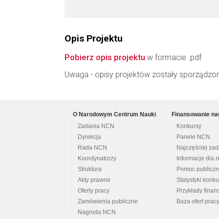
Opis Projektu
Pobierz opis projektu
w formacie .pdf
Uwaga - opisy projektów zostały sporządzo
O Narodowym Centrum Nauki
Finansowanie na
Zadania NCN
Konkursy
Dyrekcja
Panele NCN
Rada NCN
Najczęściej za
Koordynatorzy
Informacje dla r
Struktura
Pomoc publicz
Akty prawne
Statystyki konk
Oferty pracy
Przykłady fina
Zamówienia publiczne
Baza ofert prac
Nagroda NCN