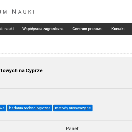
ie nauki
Współpraca zagraniczna
Centrum prasowe
Kontakt
ytowych na Cyprze
owe
badania technologiczne
metody nieinwazyjne
Panel
: