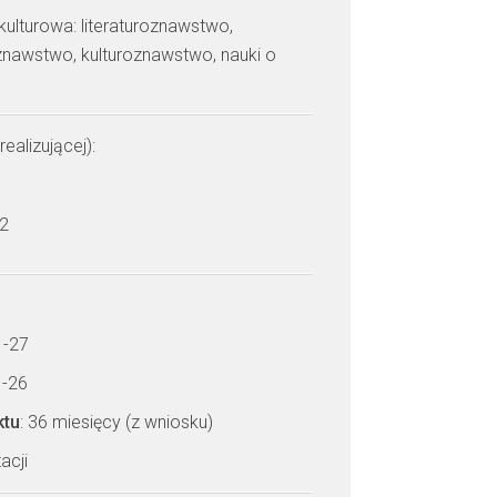
 kulturowa: literaturoznawstwo,
znawstwo, kulturoznawstwo, nauki o
realizującej):
 2
1-27
1-26
ktu
: 36 miesięcy (z wniosku)
acji