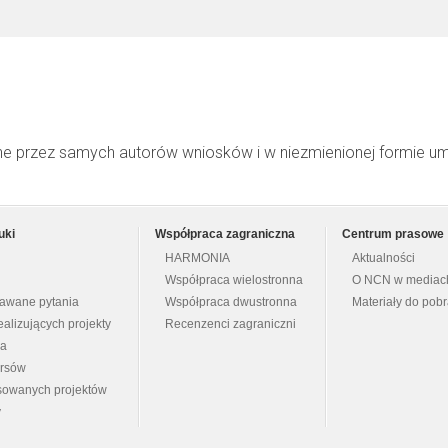
ne przez samych autorów wniosków i w niezmienionej formie u
uki
Współpraca zagraniczna
Centrum prasowe
HARMONIA
Aktualności
Współpraca wielostronna
O NCN w mediac
dawane pytania
Współpraca dwustronna
Materiały do pob
ealizujących projekty
Recenzenci zagraniczni
na
ursów
nsowanych projektów
y