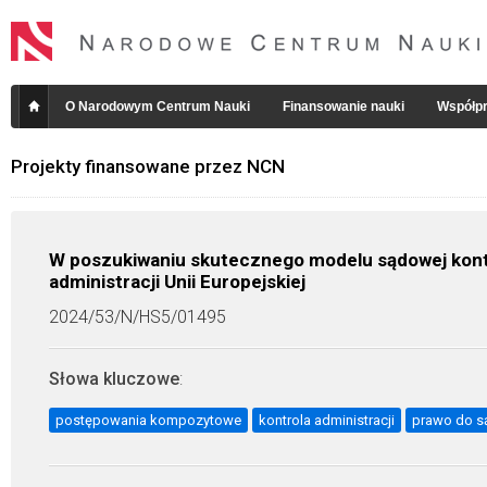
O Narodowym Centrum Nauki
Finansowanie nauki
Współpr
Projekty finansowane przez NCN
W poszukiwaniu skutecznego modelu sądowej kon
administracji Unii Europejskiej
2024/53/N/HS5/01495
Słowa kluczowe
:
postępowania kompozytowe
kontrola administracji
prawo do s