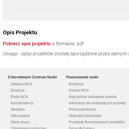
Opis Projektu
Pobierz opis projektu
w formacie .pdf
Uwaga - opisy projektów zostały sporządzone przez samych 
O Narodowym Centrum Nauki
Finansowanie nauki
Zadania NCN
Konkursy
Dyrekcja
Panele NCN
Rada NCN
Najczęściej zadawane pytania
Koordynatorzy
Informacje dla realizujących projekty
Struktura
Pomoc publiczna
Akty prawne
Statystyki konkursów
Oferty pracy
Przykłady finansowanych projektów
Zamówienia publiczne
Baza ofert pracy