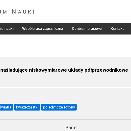
ie nauki
Współpraca zagraniczna
Centrum prasowe
Kontakt
e naśladujące niskowymiarowe układy półprzewodnikowe
światła
kwazicząstki
pojedyncze fotony
Panel
: