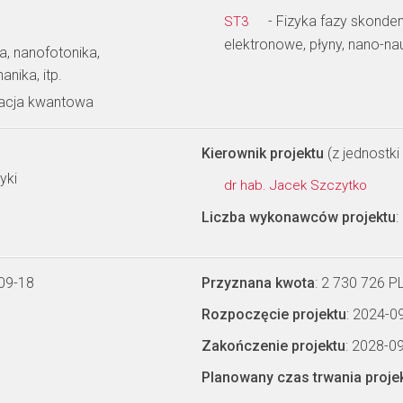
- Fizyka fazy skonden
ST3
elektronowe, płyny, nano-na
a, nanofotonika,
ika, itp.
macja kwantowa
Kierownik projektu
(z jednostki 
yki
dr hab. Jacek Szczytko
Liczba wykonawców projektu
:
09-18
Przyznana kwota
: 2 730 726 P
Rozpoczęcie projektu
: 2024-0
Zakończenie projektu
: 2028-0
Planowany czas trwania proje