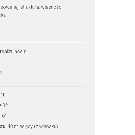
sowanej: struktura, własności
uka
realizującej):
 9
LN
9-02
9-01
ktu
: 48 miesięcy (z wniosku)