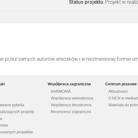
Status projektu
: Projekt w realiz
ne przez samych autorów wniosków i w niezmienionej formie u
uki
Współpraca zagraniczna
Centrum prasowe
HARMONIA
Aktualności
Współpraca wielostronna
O NCN w mediac
dawane pytania
Współpraca dwustronna
Materiały do pob
ealizujących projekty
Recenzenci zagraniczni
na
ursów
nsowanych projektów