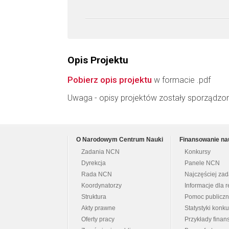
Opis Projektu
Pobierz opis projektu
w formacie .pdf
Uwaga - opisy projektów zostały sporządzo
O Narodowym Centrum Nauki
Finansowanie na
Zadania NCN
Konkursy
Dyrekcja
Panele NCN
Rada NCN
Najczęściej za
Koordynatorzy
Informacje dla r
Struktura
Pomoc publicz
Akty prawne
Statystyki konk
Oferty pracy
Przykłady fina