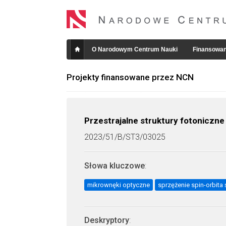
O Narodowym Centrum Nauki
Finansowan
Projekty finansowane przez NCN
Przestrajalne struktury fotoniczn
2023/51/B/ST3/03025
Słowa kluczowe
:
mikrownęki optyczne
sprzężenie spin-orbita 
Deskryptory
: