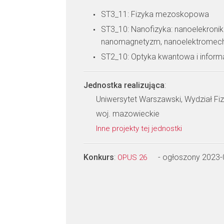
ST3_11: Fizyka mezoskopowa
ST3_10: Nanofizyka: nanoelekronik
nanomagnetyzm, nanoelektromechan
ST2_10: Optyka kwantowa i infor
Jednostka realizująca
:
Uniwersytet Warszawski, Wydział Fiz
woj. mazowieckie
Inne projekty tej jednostki
Konkurs
:
- ogłoszony 2023-
OPUS 26