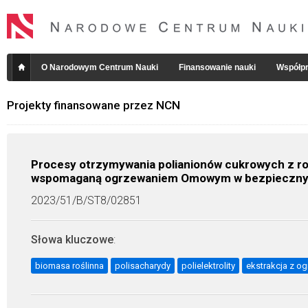
O Narodowym Centrum Nauki
Finansowanie nauki
Współpr
Projekty finansowane przez NCN
Procesy otrzymywania polianionów cukrowych z ro
wspomaganą ogrzewaniem Omowym w bezpiecznyc
2023/51/B/ST8/02851
Słowa kluczowe
:
biomasa roślinna
polisacharydy
polielektrolity
ekstrakcja z 