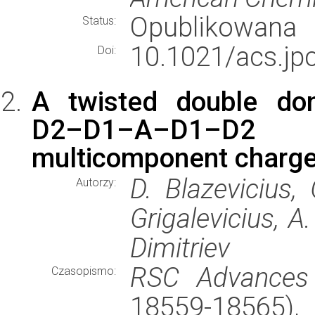
Opublikowana
Status:
10.1021/acs.jpc
Doi:
A twisted double don
D2–D1–A–D1–D2 
multicomponent charge
D. Blazevicius,
Autorzy:
Grigalevicius, A.
Dimitriev
RSC Advances
Czasopismo:
18559-18565)