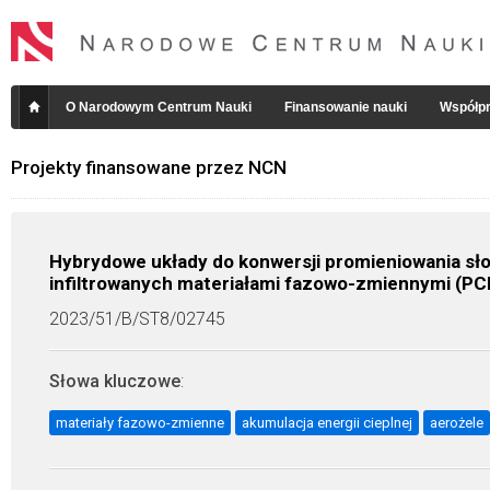
O Narodowym Centrum Nauki
Finansowanie nauki
Współpr
Projekty finansowane przez NCN
Hybrydowe układy do konwersji promieniowania słon
infiltrowanych materiałami fazowo-zmiennymi (
2023/51/B/ST8/02745
Słowa kluczowe
:
materiały fazowo-zmienne
akumulacja energii cieplnej
aerożele