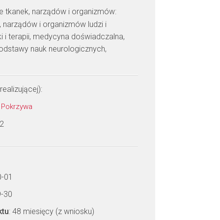
ie tkanek, narządów i organizmów:
 narządów i organizmów ludzi i
i i terapii, medycyna doświadczalna,
odstawy nauk neurologicznych,
realizującej):
w Pokrzywa
 2
0-01
9-30
ktu
: 48 miesięcy (z wniosku)