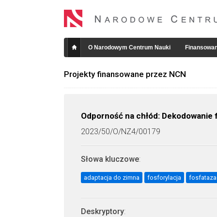
O Narodowym Centrum Nauki
Finansowan
Projekty finansowane przez NCN
Odporność na chłód: Dekodowanie f
2023/50/O/NZ4/00179
Słowa kluczowe
:
adaptacja do zimna
fosforylacja
fosfataza
Deskryptory
: