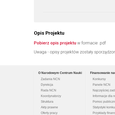
Opis Projektu
Pobierz opis projektu
w formacie .pdf
Uwaga - opisy projektów zostały sporządzo
O Narodowym Centrum Nauki
Finansowanie na
Zadania NCN
Konkursy
Dyrekcja
Panele NCN
Rada NCN
Najczęściej za
Koordynatorzy
Informacje dla r
Struktura
Pomoc publicz
Akty prawne
Statystyki konk
Oferty pracy
Przykłady fina