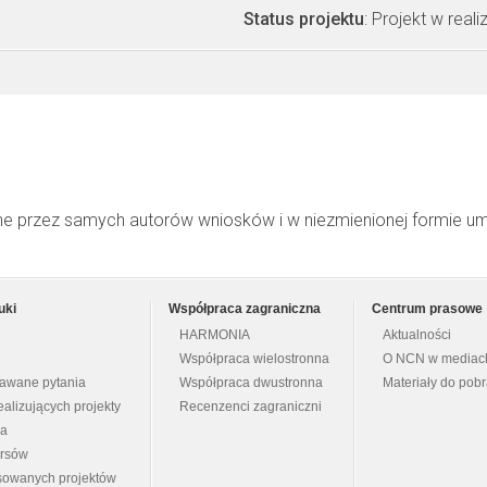
Status projektu
: Projekt w realiz
ne przez samych autorów wniosków i w niezmienionej formie u
uki
Współpraca zagraniczna
Centrum prasowe
HARMONIA
Aktualności
Współpraca wielostronna
O NCN w mediac
dawane pytania
Współpraca dwustronna
Materiały do pob
ealizujących projekty
Recenzenci zagraniczni
na
ursów
nsowanych projektów