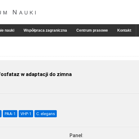
ie nauki
Współpraca zagraniczna
Centrum prasowe
Kontakt
osfataz w adaptacji do zimna
PAA-1
VHP-1
C. elegans
Panel
: