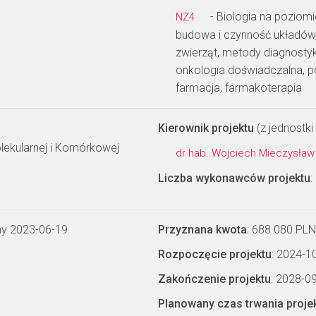
- Biologia na poziom
NZ4
budowa i czynność układów,
zwierząt, metody diagnostyk
onkologia doświadczalna, p
farmacja, farmakoterapia
Kierownik projektu
(z jednostki 
olekularnej i Komórkowej
dr hab. Wojciech Mieczysła
Liczba wykonawców projektu
:
ny 2023-06-19
Przyznana kwota
: 688 080 PLN
Rozpoczęcie projektu
: 2024-1
Zakończenie projektu
: 2028-0
Planowany czas trwania proje