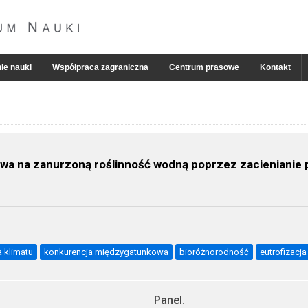
ie nauki
Współpraca zagraniczna
Centrum prasowe
Kontakt
ywa na zanurzoną roślinność wodną poprzez zacienianie 
 klimatu
konkurencja międzygatunkowa
bioróżnorodność
eutrofizacja
Panel
: