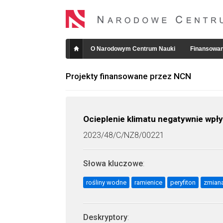
O Narodowym Centrum Nauki
Finansowan
Projekty finansowane przez NCN
Ocieplenie klimatu negatywnie wpł
2023/48/C/NZ8/00221
Słowa kluczowe
:
rośliny wodne
ramienice
peryfiton
zmiana
Deskryptory
: