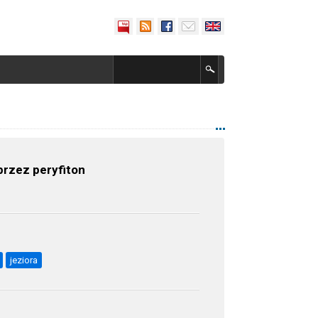
przez peryfiton
jeziora