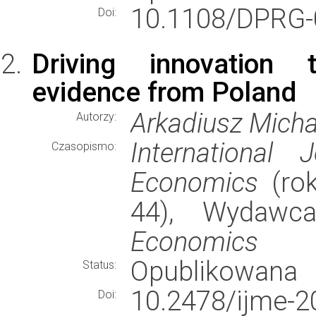
10.1108/DPRG-
Doi:
Driving innovation t
evidence from Poland
Arkadiusz Micha
Autorzy:
International
Czasopismo:
Economics
(rok
44), Wydaw
Economics
Opublikowana
Status:
10.2478/ijme-2
Doi: