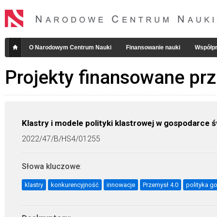
O Narodowym Centrum Nauki
Finansowanie nauki
Współpr
Projekty finansowane pr
Klastry i modele polityki klastrowej w gospodarce 
2022/47/B/HS4/01255
Słowa kluczowe
:
klastry
konkurencyjność
innowacje
Przemysł 4.0
polityka g